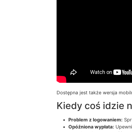
Dostępna jest także wersja mobiln
Kiedy coś idzie n
Problem z logowaniem:
Spra
Opóźniona wypłata:
Upewnij