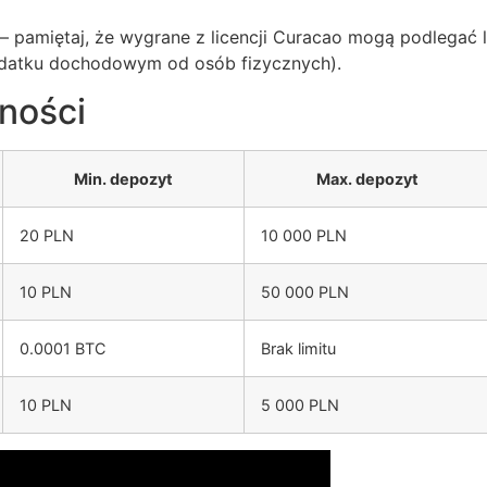
o – pamiętaj, że wygrane z licencji Curacao mogą podleg
odatku dochodowym od osób fizycznych).
ności
Min. depozyt
Max. depozyt
20 PLN
10 000 PLN
10 PLN
50 000 PLN
0.0001 BTC
Brak limitu
10 PLN
5 000 PLN