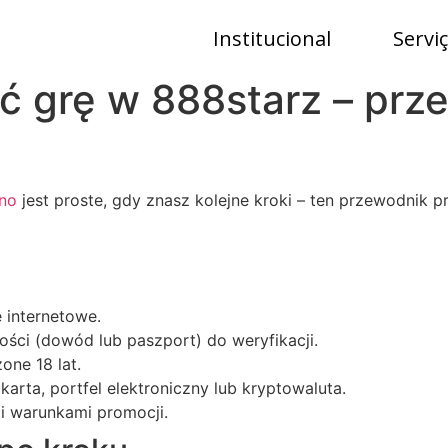
Institucional
Servi
ć grę w 888starz – prz
ino
jest proste, gdy znasz kolejne kroki – ten przewodnik 
 internetowe.
ści (dowód lub paszport) do weryfikacji.
one 18 lat.
arta, portfel elektroniczny lub kryptowaluta.
i warunkami promocji.