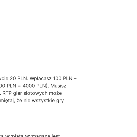
ycie 20 PLN. Wpłacasz 100 PLN –
100 PLN = 4000 PLN). Musisz
. RTP gier slotowych może
iętaj, że nie wszystkie gry
szą wypłatą wymagana jest