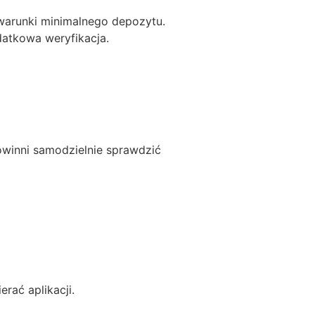
warunki minimalnego depozytu.
datkowa weryfikacja.
owinni samodzielnie sprawdzić
rać aplikacji.