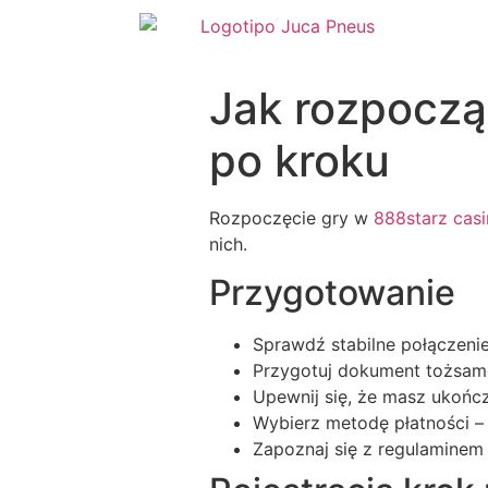
Jak rozpoczą
po kroku
Rozpoczęcie gry w
888starz cas
nich.
Przygotowanie
Sprawdź stabilne połączenie
Przygotuj dokument tożsamo
Upewnij się, że masz ukończ
Wybierz metodę płatności – k
Zapoznaj się z regulaminem 