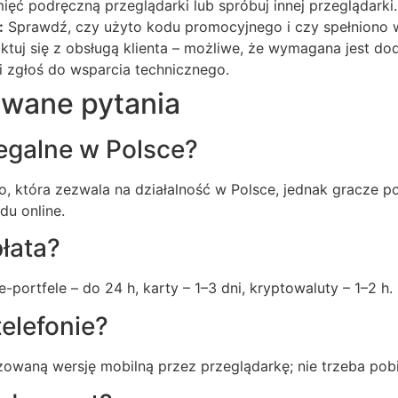
ć podręczną przeglądarki lub spróbuj innej przeglądarki.
:
Sprawdź, czy użyto kodu promocyjnego i czy spełniono 
tuj się z obsługą klienta – możliwe, że wymagana jest do
i zgłoś do wsparcia technicznego.
awane pytania
legalne w Polsce?
o, która zezwala na działalność w Polsce, jednak gracze p
du online.
łata?
portfele – do 24 h, karty – 1–3 dni, kryptowaluty – 1–2 h.
elefonie?
zowaną wersję mobilną przez przeglądarkę; nie trzeba pobie