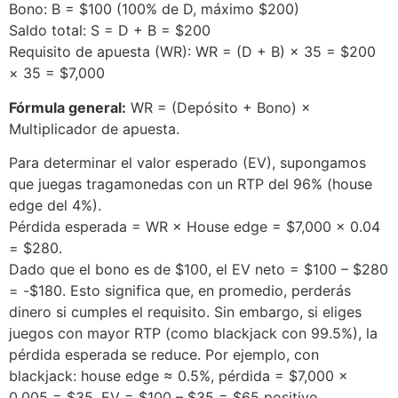
Bono: B = $100 (100% de D, máximo $200)
Saldo total: S = D + B = $200
Requisito de apuesta (WR): WR = (D + B) × 35 = $200
× 35 = $7,000
Fórmula general:
WR = (Depósito + Bono) ×
Multiplicador de apuesta.
Para determinar el valor esperado (EV), supongamos
que juegas tragamonedas con un RTP del 96% (house
edge del 4%).
Pérdida esperada = WR × House edge = $7,000 × 0.04
= $280.
Dado que el bono es de $100, el EV neto = $100 – $280
= -$180. Esto significa que, en promedio, perderás
dinero si cumples el requisito. Sin embargo, si eliges
juegos con mayor RTP (como blackjack con 99.5%), la
pérdida esperada se reduce. Por ejemplo, con
blackjack: house edge ≈ 0.5%, pérdida = $7,000 ×
0.005 = $35, EV = $100 – $35 = $65 positivo.