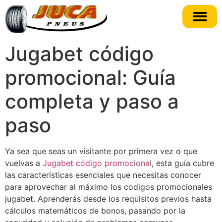
Jugabet código
promocional: Guía
completa y paso a
paso
Ya sea que seas un visitante por primera vez o que
vuelvas a
Jugabet código promocional
, esta guía cubre
las características esenciales que necesitas conocer
para aprovechar al máximo los codigos promocionales
jugabet. Aprenderás desde los requisitos previos hasta
cálculos matemáticos de bonos, pasando por la