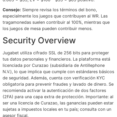
Consejo:
Siempre revisa los términos del bono,
especialmente los juegos que contribuyen al WR. Las
tragamonedas suelen contribuir al 100%, mientras que
los juegos de mesa pueden contribuir menos.
Security Overview
Jugabet utiliza cifrado SSL de 256 bits para proteger
tus datos personales y financieros. La plataforma está
licenciada por Curazao (subsidiaria de Antillephone
N.V.), lo que implica que cumple con estándares básicos
de seguridad. Además, cuenta con verificación KYC
obligatoria para prevenir fraudes y lavado de dinero. Se
recomienda activar la autenticación de dos factores
(2FA) para una capa extra de protección. Importante: al
ser una licencia de Curazao, las ganancias pueden estar
sujetas a impuestos locales en tu país; consulta con un
asesor fiscal.