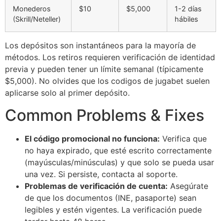
Monederos
$10
$5,000
1-2 días
(Skrill/Neteller)
hábiles
Los depósitos son instantáneos para la mayoría de
métodos. Los retiros requieren verificación de identidad
previa y pueden tener un límite semanal (típicamente
$5,000). No olvides que los codigos de jugabet suelen
aplicarse solo al primer depósito.
Common Problems & Fixes
El código promocional no funciona:
Verifica que
no haya expirado, que esté escrito correctamente
(mayúsculas/minúsculas) y que solo se pueda usar
una vez. Si persiste, contacta al soporte.
Problemas de verificación de cuenta:
Asegúrate
de que los documentos (INE, pasaporte) sean
legibles y estén vigentes. La verificación puede