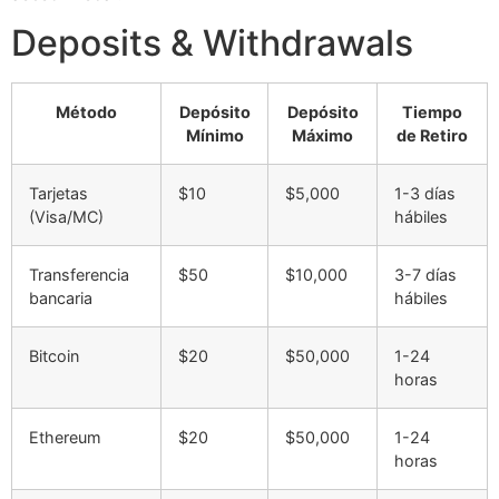
Deposits & Withdrawals
Método
Depósito
Depósito
Tiempo
Mínimo
Máximo
de Retiro
Tarjetas
$10
$5,000
1-3 días
(Visa/MC)
hábiles
Transferencia
$50
$10,000
3-7 días
bancaria
hábiles
Bitcoin
$20
$50,000
1-24
horas
Ethereum
$20
$50,000
1-24
horas