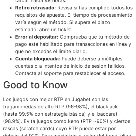
tardar hasta 48 horas.
Retiro retrasado:
Revisa si has cumplido todos los
requisitos de apuesta. El tiempo de procesamiento
varía según el método. Si supera el plazo
estimado, abre un ticket.
Error al depositar:
Comprueba que tu método de
pago esté habilitado para transacciones en línea y
que no excedas el límite diario.
Cuenta bloqueada:
Puede deberse a múltiples
cuentas o a intentos de inicio de sesión fallidos.
Contacta al soporte para restablecer el acceso.
Good to Know
Los juegos con mejor RTP en Jugabet son las
tragamonedas de alto RTP (96-98%), el blackjack
(hasta 99.5% con estrategia básica) y el baccarat
(98.9%). Evita juegos como keno (RTP ~90%) y ciertos
rascas (scratch cards) cuyo RTP puede estar por
debajo del 92%. Para maximizar el valor del bono, elige