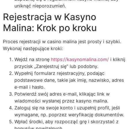
uniknąć nieporozumień.
Rejestracja w Kasyno
Malina: Krok po kroku
Proces rejestracji w casino malina jest prosty i szybki.
Wykonaj następujące kroki:
Wejdź na stronę
https://kasynomalina.com/
i kliknij
przycisk „Zarejestruj się” lub podobny.
Wypełnij formularz rejestracyjny, podając
podstawowe dane, takie jak imię, nazwisko, adres
e-mail i hasło.
Potwierdź swój adres e-mail, klikając link w
wiadomości wysłanej przez kasyno malina.
Zaloguj się na swoje konto i uzupełnij profil, jeśli
wymagane, np. poprzez weryfikację dokumentów.
Wpłać środki, aby rozpocząć grę i skorzystać z
bonusów powitalnych.