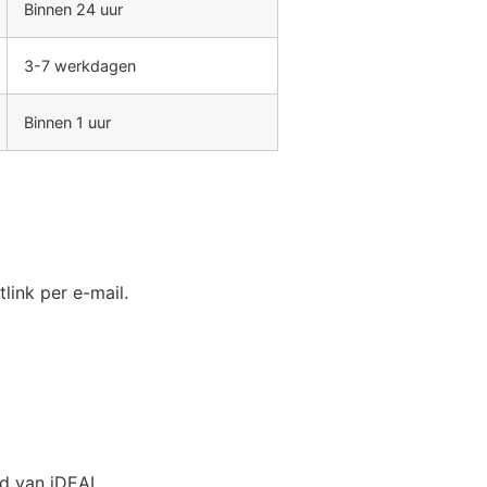
Binnen 24 uur
3-7 werkdagen
Binnen 1 uur
link per e-mail.
id van iDEAL.