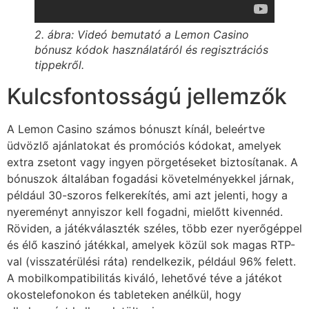
2. ábra: Videó bemutató a Lemon Casino
bónusz kódok használatáról és regisztrációs
tippekről.
Kulcsfontosságú jellemzők
A Lemon Casino számos bónuszt kínál, beleértve
üdvözlő ajánlatokat és promóciós kódokat, amelyek
extra zsetont vagy ingyen pörgetéseket biztosítanak. A
bónuszok általában fogadási követelményekkel járnak,
például 30-szoros felkerekítés, ami azt jelenti, hogy a
nyereményt annyiszor kell fogadni, mielőtt kivennéd.
Röviden, a játékválaszték széles, több ezer nyerőgéppel
és élő kaszinó játékkal, amelyek közül sok magas RTP-
val (visszatérülési ráta) rendelkezik, például 96% felett.
A mobilkompatibilitás kiváló, lehetővé téve a játékot
okostelefonokon és tableteken anélkül, hogy