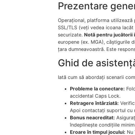
Prezentare genera
Operațional, platforma utilizează
SSL/TLS (veți vedea icoana lacăt 
securizate.
Notă pentru jucătorii 
europene (ex. MGA), câștigurile di
țara dumneavoastră. Este responsab
Ghid de asistenț
Iată cum să abordați scenarii com
Probleme la conectare:
Folo
accidental Caps Lock.
Retragere întârziată:
Verific
Apoi contactați suportul cu 
Bonus neacreditat:
Asiguraț
îndeplinește condițiile minim
Eroare în timpul jocului:
Nu î