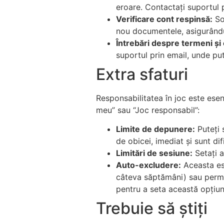
eroare. Contactați suportul p
Verificare cont respinsă:
Sol
nou documentele, asigurându-v
Întrebări despre termeni și 
suportul prin email, unde put
Extra sfaturi
Responsabilitatea în joc este esen
meu” sau “Joc responsabil”:
Limite de depunere:
Puteți 
de obicei, imediat și sunt di
Limitări de sesiune:
Setați a
Auto-excludere:
Aceasta est
câteva săptămâni) sau perman
pentru a seta această opțiun
Trebuie să știți