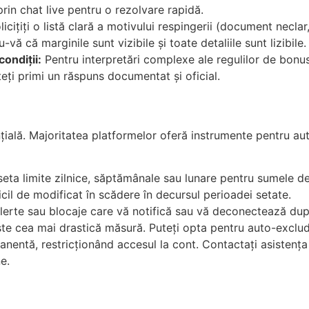
rin chat live pentru o rezolvare rapidă.
icițiți o listă clară a motivului respingerii (document neclar,
ă că marginile sunt vizibile și toate detaliile sunt lizibile.
condiții:
Pentru interpretări complexe ale regulilor de bonus
eți primi un răspuns documentat și oficial.
țială. Majoritatea platformelor oferă instrumente pentru au
seta limite zilnice, săptămânale sau lunare pentru sumele de
ficil de modificat în scădere în decursul perioadei setate.
lerte sau blocaje care vă notifică sau vă deconectează du
e cea mai drastică măsură. Puteți opta pentru auto-exclud
entă, restricționând accesul la cont. Contactați asistența
e.