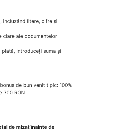
incluzând litere, cifre și
ze clare ale documentelor
 plată, introduceți suma și
 bonus de bun venit tipic: 100%
de 300 RON.
tal de mizat înainte de