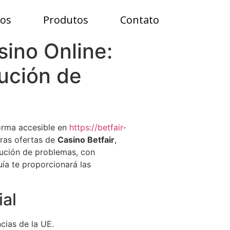
ços
Produtos
Contato
sino Online:
lución de
forma accesible en
https://betfair-
ras ofertas de
Casino Betfair
,
lución de problemas, con
ía te proporcionará las
ial
ncias de la UE.