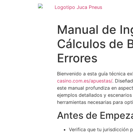
Manual de Ing
Cálculos de B
Errores
Bienvenido a esta guía técnica e
casino.com.es/apuestas/
. Diseña
este manual profundiza en aspec
ejemplos detallados y escenarios
herramientas necesarias para opti
Antes de Empezar
Verifica que tu jurisdicción 