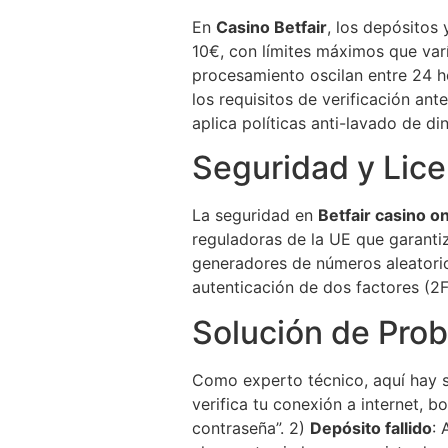
En
Casino Betfair
, los depósitos
10€, con límites máximos que varí
procesamiento oscilan entre 24 ho
los requisitos de verificación ant
aplica políticas anti-lavado de d
Seguridad y Lice
La seguridad en
Betfair casino on
reguladoras de la UE que garantiz
generadores de números aleatorios
autenticación de dos factores (2
Solución de Pro
Como experto técnico, aquí hay s
verifica tu conexión a internet, b
contraseña”. 2)
Depósito fallido
: 