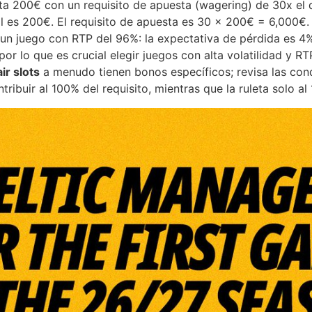
a 200€ con un requisito de apuesta (wagering) de 30x el 
al es 200€. El requisito de apuesta es 30 x 200€ = 6,000€. 
un juego con RTP del 96%: la expectativa de pérdida es 4
por lo que es crucial elegir juegos con alta volatilidad y RT
ir slots
a menudo tienen bonos específicos; revisa las cond
ibuir al 100% del requisito, mientras que la ruleta solo al