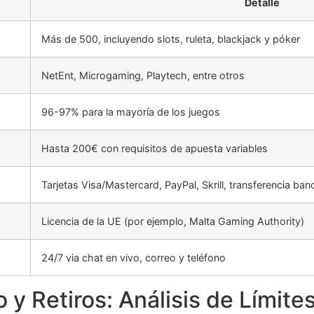
Detalle
Más de 500, incluyendo slots, ruleta, blackjack y póker
NetEnt, Microgaming, Playtech, entre otros
96-97% para la mayoría de los juegos
Hasta 200€ con requisitos de apuesta variables
Tarjetas Visa/Mastercard, PayPal, Skrill, transferencia ban
Licencia de la UE (por ejemplo, Malta Gaming Authority)
24/7 via chat en vivo, correo y teléfono
y Retiros: Análisis de Límite