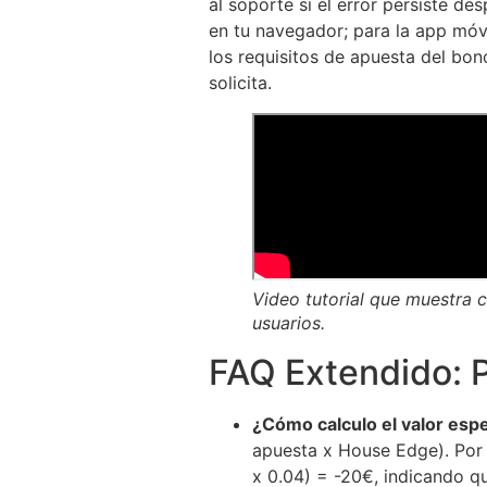
al soporte si el error persiste d
en tu navegador; para la app móvil
los requisitos de apuesta del bon
solicita.
Video tutorial que muestra c
usuarios.
FAQ Extendido: 
¿Cómo calculo el valor esp
apuesta x House Edge). Por
x 0.04) = -20€, indicando q