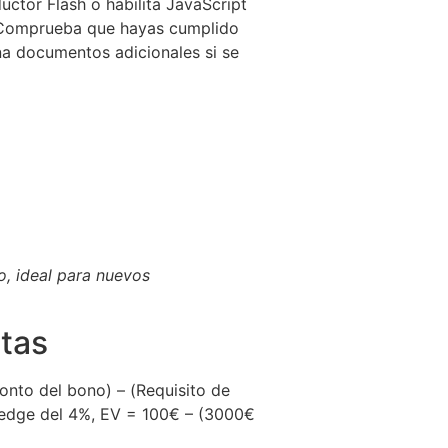
ductor Flash o habilita JavaScript
 Comprueba que hayas cumplido
na documentos adicionales si se
o, ideal para nuevos
tas
onto del bono) – (Requisito de
 edge del 4%, EV = 100€ – (3000€