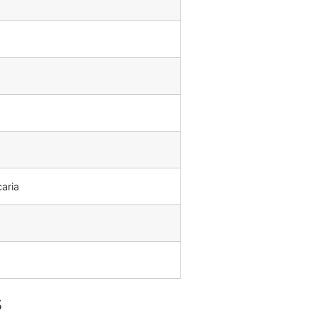
caria
s