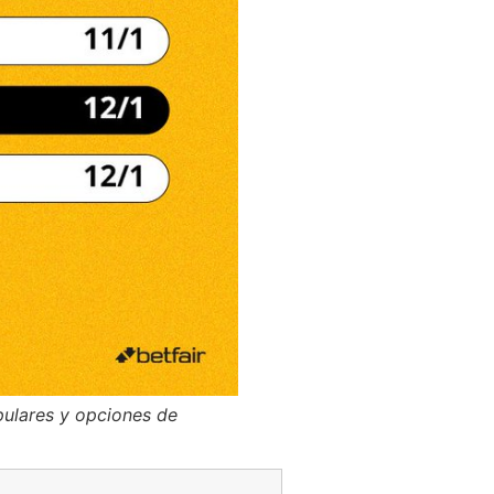
ulares y opciones de