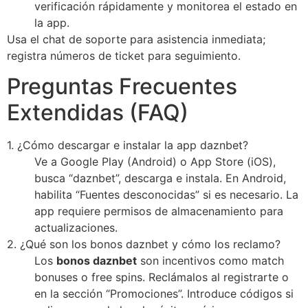
verificación rápidamente y monitorea el estado en
la app.
Usa el chat de soporte para asistencia inmediata;
registra números de ticket para seguimiento.
Preguntas Frecuentes
Extendidas (FAQ)
1. ¿Cómo descargar e instalar la app daznbet?
Ve a Google Play (Android) o App Store (iOS),
busca “daznbet”, descarga e instala. En Android,
habilita “Fuentes desconocidas” si es necesario. La
app requiere permisos de almacenamiento para
actualizaciones.
2. ¿Qué son los bonos daznbet y cómo los reclamo?
Los
bonos daznbet
son incentivos como match
bonuses o free spins. Reclámalos al registrarte o
en la sección “Promociones”. Introduce códigos si