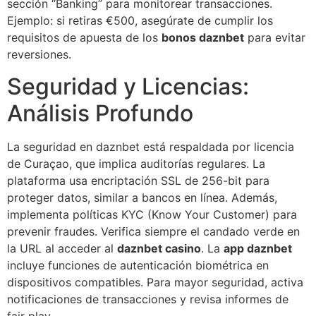
sección “Banking” para monitorear transacciones.
Ejemplo: si retiras €500, asegúrate de cumplir los
requisitos de apuesta de los
bonos daznbet
para evitar
reversiones.
Seguridad y Licencias:
Análisis Profundo
La seguridad en daznbet está respaldada por licencia
de Curaçao, que implica auditorías regulares. La
plataforma usa encriptación SSL de 256-bit para
proteger datos, similar a bancos en línea. Además,
implementa políticas KYC (Know Your Customer) para
prevenir fraudes. Verifica siempre el candado verde en
la URL al acceder al
daznbet casino
. La
app daznbet
incluye funciones de autenticación biométrica en
dispositivos compatibles. Para mayor seguridad, activa
notificaciones de transacciones y revisa informes de
fair play.