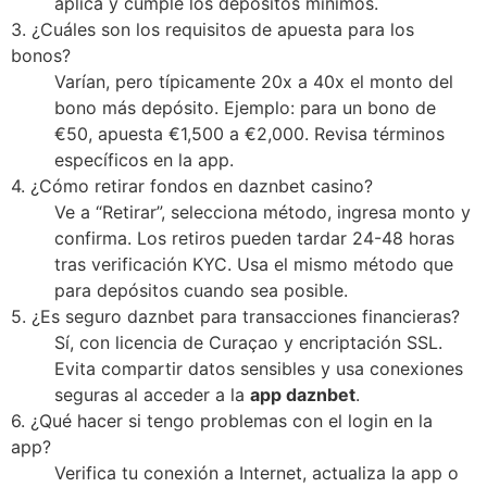
aplica y cumple los depósitos mínimos.
3. ¿Cuáles son los requisitos de apuesta para los
bonos?
Varían, pero típicamente 20x a 40x el monto del
bono más depósito. Ejemplo: para un bono de
€50, apuesta €1,500 a €2,000. Revisa términos
específicos en la app.
4. ¿Cómo retirar fondos en daznbet casino?
Ve a “Retirar”, selecciona método, ingresa monto y
confirma. Los retiros pueden tardar 24-48 horas
tras verificación KYC. Usa el mismo método que
para depósitos cuando sea posible.
5. ¿Es seguro daznbet para transacciones financieras?
Sí, con licencia de Curaçao y encriptación SSL.
Evita compartir datos sensibles y usa conexiones
seguras al acceder a la
app daznbet
.
6. ¿Qué hacer si tengo problemas con el login en la
app?
Verifica tu conexión a Internet, actualiza la app o