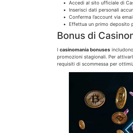
Accedi al sito ufficiale di Ca
Inserisci dati personali accur
Conferma l’account via email 
Effettua un primo deposito 
Bonus di Casino
I
casinomania bonuses
includono
promozioni stagionali. Per attivarl
requisiti di scommessa per ottimi