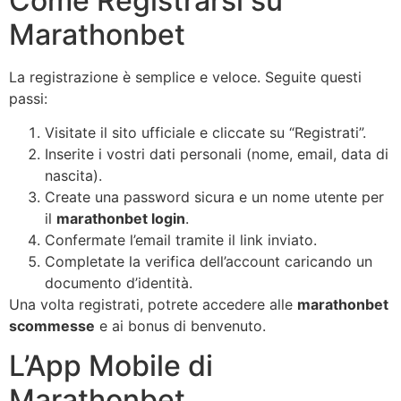
Come Registrarsi su
Marathonbet
La registrazione è semplice e veloce. Seguite questi
passi:
Visitate il sito ufficiale e cliccate su “Registrati”.
Inserite i vostri dati personali (nome, email, data di
nascita).
Create una password sicura e un nome utente per
il
marathonbet login
.
Confermate l’email tramite il link inviato.
Completate la verifica dell’account caricando un
documento d’identità.
Una volta registrati, potrete accedere alle
marathonbet
scommesse
e ai bonus di benvenuto.
L’App Mobile di
Marathonbet