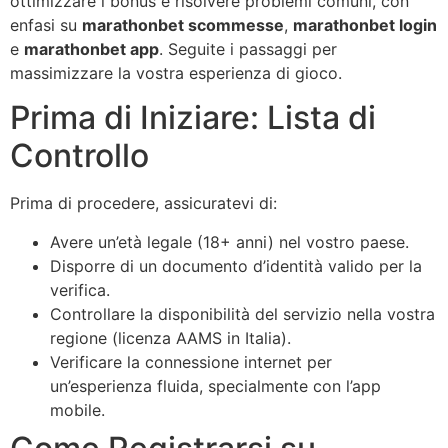
ottimizzare i bonus e risolvere problemi comuni, con
enfasi su
marathonbet scommesse
,
marathonbet login
e
marathonbet app
. Seguite i passaggi per
massimizzare la vostra esperienza di gioco.
Prima di Iniziare: Lista di
Controllo
Prima di procedere, assicuratevi di:
Avere un’età legale (18+ anni) nel vostro paese.
Disporre di un documento d’identità valido per la
verifica.
Controllare la disponibilità del servizio nella vostra
regione (licenza AAMS in Italia).
Verificare la connessione internet per
un’esperienza fluida, specialmente con l’app
mobile.