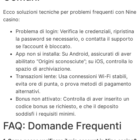
Ecco soluzioni tecniche per problemi frequenti con Nine
casino:
Problema di login: Verifica le credenziali, ripristina
la password se necessario, o contatta il supporto
se l’account è bloccato.
App non si installa: Su Android, assicurati di aver
abilitato “Origini sconosciute”; su iOS, controlla lo
spazio di archiviazione.
Transazioni lente: Usa connessioni Wi-Fi stabili,
evita ore di punta, o prova metodi di pagamento
alternativi.
Bonus non attivato: Controlla di aver inserito un
codice bonus se richiesto, e che il deposito
soddisfi i requisiti minimi.
FAQ: Domande Frequenti