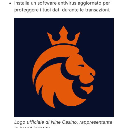
Installa un software antivirus aggiornato per
proteggere i tuoi dati durante le transazioni.
Logo ufficiale di Nine Casino, rappresentante