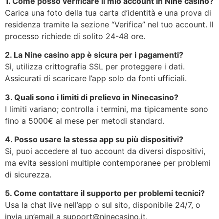
1. Come posso verificare il mio account in Nine casino?
Carica una foto della tua carta d’identità e una prova di
residenza tramite la sezione “Verifica” nel tuo account. Il
processo richiede di solito 24-48 ore.
2. La Nine casino app è sicura per i pagamenti?
Sì, utilizza crittografia SSL per proteggere i dati.
Assicurati di scaricare l’app solo da fonti ufficiali.
3. Quali sono i limiti di prelievo in Ninecasino?
I limiti variano; controlla i termini, ma tipicamente sono
fino a 5000€ al mese per metodi standard.
4. Posso usare la stessa app su più dispositivi?
Sì, puoi accedere al tuo account da diversi dispositivi,
ma evita sessioni multiple contemporanee per problemi
di sicurezza.
5. Come contattare il supporto per problemi tecnici?
Usa la chat live nell’app o sul sito, disponibile 24/7, o
invia un’email a support@ninecasino.it.