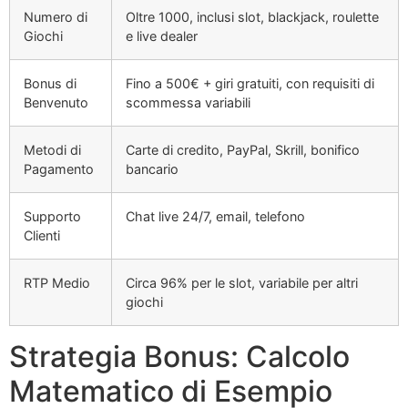
Numero di
Oltre 1000, inclusi slot, blackjack, roulette
Giochi
e live dealer
Bonus di
Fino a 500€ + giri gratuiti, con requisiti di
Benvenuto
scommessa variabili
Metodi di
Carte di credito, PayPal, Skrill, bonifico
Pagamento
bancario
Supporto
Chat live 24/7, email, telefono
Clienti
RTP Medio
Circa 96% per le slot, variabile per altri
giochi
Strategia Bonus: Calcolo
Matematico di Esempio