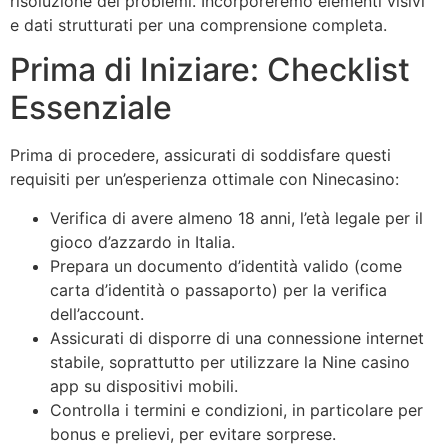
risoluzione dei problemi. Incorporeremo elementi visivi
e dati strutturati per una comprensione completa.
Prima di Iniziare: Checklist
Essenziale
Prima di procedere, assicurati di soddisfare questi
requisiti per un’esperienza ottimale con Ninecasino:
Verifica di avere almeno 18 anni, l’età legale per il
gioco d’azzardo in Italia.
Prepara un documento d’identità valido (come
carta d’identità o passaporto) per la verifica
dell’account.
Assicurati di disporre di una connessione internet
stabile, soprattutto per utilizzare la Nine casino
app su dispositivi mobili.
Controlla i termini e condizioni, in particolare per
bonus e prelievi, per evitare sorprese.