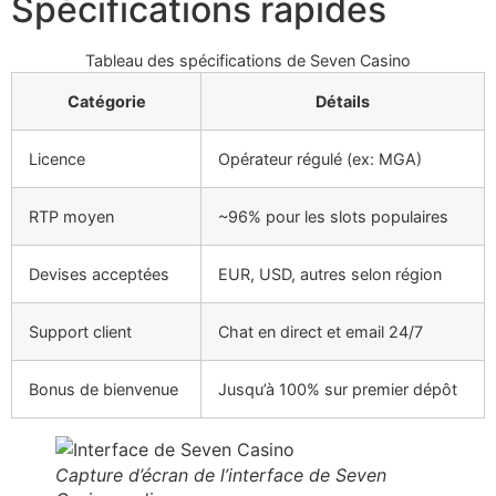
Spécifications rapides
Tableau des spécifications de Seven Casino
Catégorie
Détails
Licence
Opérateur régulé (ex: MGA)
RTP moyen
~96% pour les slots populaires
Devises acceptées
EUR, USD, autres selon région
Support client
Chat en direct et email 24/7
Bonus de bienvenue
Jusqu’à 100% sur premier dépôt
Capture d’écran de l’interface de Seven