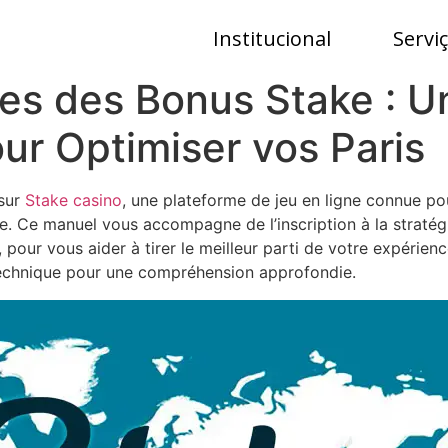
Institucional
Servi
s des Bonus Stake : U
ur Optimiser vos Paris
 sur
Stake casino
, une plateforme de jeu en ligne connue po
tive. Ce manuel vous accompagne de l’inscription à la straté
le, pour vous aider à tirer le meilleur parti de votre expérie
technique pour une compréhension approfondie.