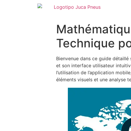
Mathématique
Technique po
Bienvenue dans ce guide détaillé
et son interface utilisateur intui
l’utilisation de l’application mobi
éléments visuels et une analyse 