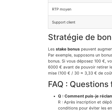
RTP moyen
Support client
Stratégie de bo
Les
stake bonus
peuvent augmente
Par exemple, supposons un bonus
bonus. Si vous déposez 100 €, vo
6000 € avant de pouvoir retirer le
mise (100 € / 30 ≈ 3,33 € de coût
FAQ : Questions
Q : Comment puis-je récla
R : Après inscription et dépô
conditions pour éviter les er