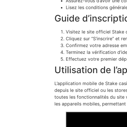
Assurez-vous d’avoir une con
Lisez les conditions général
Guide d’inscript
Visitez le site officiel Stake 
Cliquez sur “S’inscrire” et r
Confirmez votre adresse emai
Terminez la vérification d’i
Effectuez votre premier dép
Utilisation de l’
L’application mobile de Stake cas
depuis le site officiel ou les stor
toutes les fonctionnalités du site
les appareils mobiles, permettant