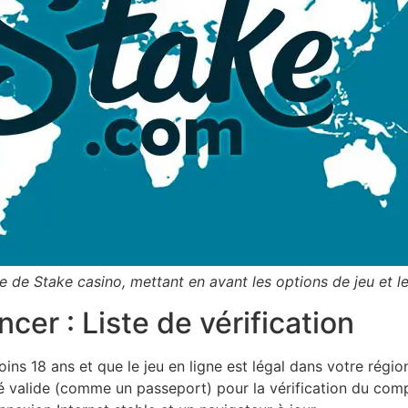
ce de Stake casino, mettant en avant les options de jeu et l
er : Liste de vérification
ins 18 ans et que le jeu en ligne est légal dans votre régio
té valide (comme un passeport) pour la vérification du com