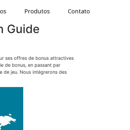
ços
Produtos
Contato
n Guide
ur ses offres de bonus attractives
gie de bonus, en passant par
nce de jeu. Nous intégrerons des