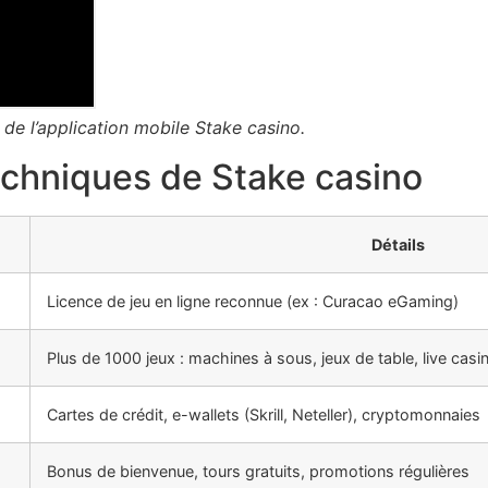
on de l’application mobile Stake casino.
echniques de Stake casino
Détails
Licence de jeu en ligne reconnue (ex : Curacao eGaming)
Plus de 1000 jeux : machines à sous, jeux de table, live casi
Cartes de crédit, e-wallets (Skrill, Neteller), cryptomonnaies
Bonus de bienvenue, tours gratuits, promotions régulières