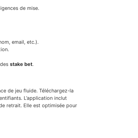
xigences de mise.
om, email, etc.).
ion.
r des
stake bet
.
ce de jeu fluide. Téléchargez-la
ntifiants. L’application inclut
e retrait. Elle est optimisée pour