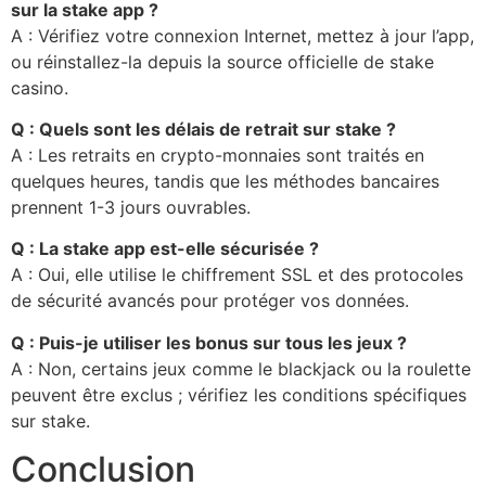
sur la stake app ?
A : Vérifiez votre connexion Internet, mettez à jour l’app,
ou réinstallez-la depuis la source officielle de stake
casino.
Q : Quels sont les délais de retrait sur stake ?
A : Les retraits en crypto-monnaies sont traités en
quelques heures, tandis que les méthodes bancaires
prennent 1-3 jours ouvrables.
Q : La stake app est-elle sécurisée ?
A : Oui, elle utilise le chiffrement SSL et des protocoles
de sécurité avancés pour protéger vos données.
Q : Puis-je utiliser les bonus sur tous les jeux ?
A : Non, certains jeux comme le blackjack ou la roulette
peuvent être exclus ; vérifiez les conditions spécifiques
sur stake.
Conclusion