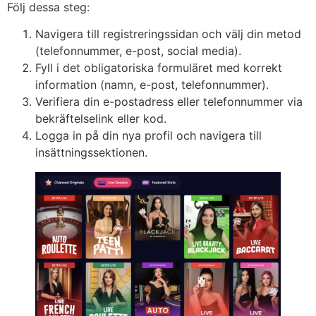
Följ dessa steg:
Navigera till registreringssidan och välj din metod
(telefonnummer, e-post, social media).
Fyll i det obligatoriska formuläret med korrekt
information (namn, e-post, telefonnummer).
Verifiera din e-postadress eller telefonnummer via
bekräftelselink eller kod.
Logga in på din nya profil och navigera till
insättningssektionen.