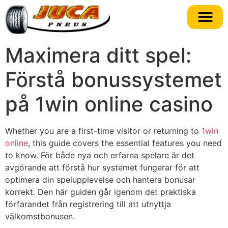
Maximera ditt spel:
Förstå bonussystemet
på 1win online casino
Whether you are a first-time visitor or returning to
1win
online
, this guide covers the essential features you need
to know. För både nya och erfarna spelare är det
avgörande att förstå hur systemet fungerar för att
optimera din spelupplevelse och hantera bonusar
korrekt. Den här guiden går igenom det praktiska
förfarandet från registrering till att utnyttja
välkomstbonusen.