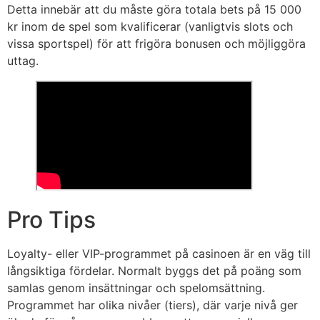
Detta innebär att du måste göra totala bets på 15 000
kr inom de spel som kvalificerar (vanligtvis slots och
vissa sportspel) för att frigöra bonusen och möjliggöra
uttag.
Pro Tips
Loyalty- eller VIP-programmet på casinoen är en väg till
långsiktiga fördelar. Normalt byggs det på poäng som
samlas genom insättningar och spelomsättning.
Programmet har olika nivåer (tiers), där varje nivå ger