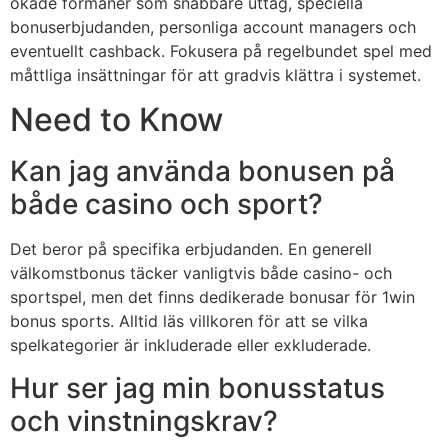
ökade förmåner som snabbare uttag, speciella
bonuserbjudanden, personliga account managers och
eventuellt cashback. Fokusera på regelbundet spel med
måttliga insättningar för att gradvis klättra i systemet.
Need to Know
Kan jag använda bonusen på
både casino och sport?
Det beror på specifika erbjudanden. En generell
välkomstbonus täcker vanligtvis både casino- och
sportspel, men det finns dedikerade bonusar för 1win
bonus sports. Alltid läs villkoren för att se vilka
spelkategorier är inkluderade eller exkluderade.
Hur ser jag min bonusstatus
och vinstningskrav?