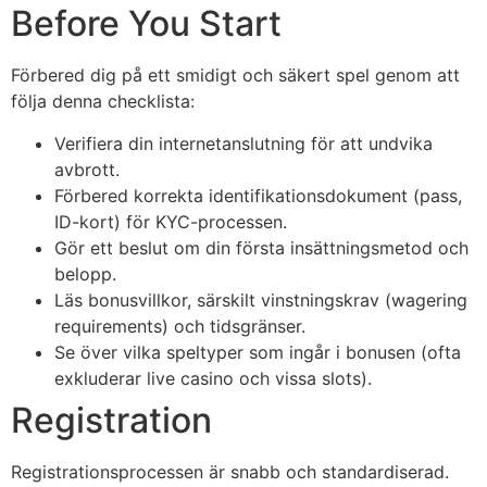
Before You Start
Förbered dig på ett smidigt och säkert spel genom att
följa denna checklista:
Verifiera din internetanslutning för att undvika
avbrott.
Förbered korrekta identifikationsdokument (pass,
ID-kort) för KYC-processen.
Gör ett beslut om din första insättningsmetod och
belopp.
Läs bonusvillkor, särskilt vinstningskrav (wagering
requirements) och tidsgränser.
Se över vilka speltyper som ingår i bonusen (ofta
exkluderar live casino och vissa slots).
Registration
Registrationsprocessen är snabb och standardiserad.