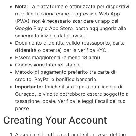
Nota:
La piattaforma è ottimizzata per dispositivi
mobili e funziona come Progressive Web App
(PWA): non è necessario scaricare un’app dal
Google Play o App Store, basta aggiungerla alla
schermata iniziale dal browser.
Documento d’identità valido (passaporto, carta
d’identità o patente) per la verifica KYC.
Essere maggiorenni (almeno 18 anni).
Connessione Internet stabile.
Metodo di pagamento preferito tra carte di
credito, PayPal o bonifico bancario.
Importante:
Poiché il sito opera con licenza di
Curaçao, le vincite potrebbero essere soggette a
tassazione locale. Verifica le leggi fiscali del tuo
paese.
Creating Your Account
Accedi al sito ufficiale tramite il browser del tuo