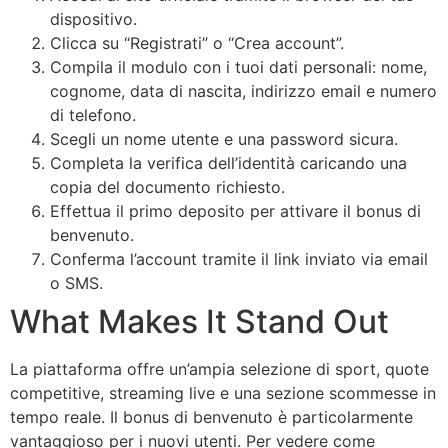
dispositivo.
Clicca su “Registrati” o “Crea account”.
Compila il modulo con i tuoi dati personali: nome,
cognome, data di nascita, indirizzo email e numero
di telefono.
Scegli un nome utente e una password sicura.
Completa la verifica dell’identità caricando una
copia del documento richiesto.
Effettua il primo deposito per attivare il bonus di
benvenuto.
Conferma l’account tramite il link inviato via email
o SMS.
What Makes It Stand Out
La piattaforma offre un’ampia selezione di sport, quote
competitive, streaming live e una sezione scommesse in
tempo reale. Il bonus di benvenuto è particolarmente
vantaggioso per i nuovi utenti. Per vedere come