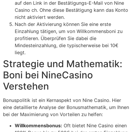
auf den Link in der Bestätigungs-E-Mail von Nine
Casino ch. Ohne diese Bestätigung kann das Konto
nicht aktiviert werden.
Nach der Aktivierung können Sie eine erste
Einzahlung tätigen, um von Willkommensboni zu
profitieren. Überprüfen Sie dabei die
Mindesteinzahlung, die typischerweise bei 10€
liegt.
Strategie und Mathematik:
Boni bei NineCasino
Verstehen
Bonuspolitik ist ein Kernaspekt von Nine Casino. Hier
eine detaillierte Analyse der Bonusmathematik, um Ihnen
bei der Maximierung von Vorteilen zu helfen:
Willkommensbonus:
Oft bietet Nine Casino einen