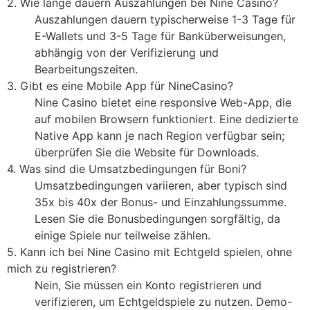
2. Wie lange dauern Auszahlungen bei Nine Casino?
Auszahlungen dauern typischerweise 1-3 Tage für
E-Wallets und 3-5 Tage für Banküberweisungen,
abhängig von der Verifizierung und
Bearbeitungszeiten.
3. Gibt es eine Mobile App für NineCasino?
Nine Casino bietet eine responsive Web-App, die
auf mobilen Browsern funktioniert. Eine dedizierte
Native App kann je nach Region verfügbar sein;
überprüfen Sie die Website für Downloads.
4. Was sind die Umsatzbedingungen für Boni?
Umsatzbedingungen variieren, aber typisch sind
35x bis 40x der Bonus- und Einzahlungssumme.
Lesen Sie die Bonusbedingungen sorgfältig, da
einige Spiele nur teilweise zählen.
5. Kann ich bei Nine Casino mit Echtgeld spielen, ohne
mich zu registrieren?
Nein, Sie müssen ein Konto registrieren und
verifizieren, um Echtgeldspiele zu nutzen. Demo-