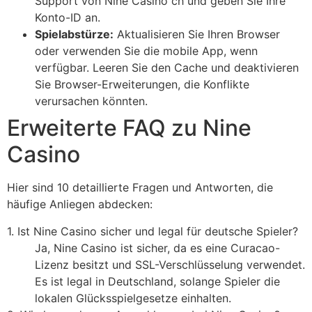
Support von Nine Casino ch und geben Sie Ihre
Konto-ID an.
Spielabstürze:
Aktualisieren Sie Ihren Browser
oder verwenden Sie die mobile App, wenn
verfügbar. Leeren Sie den Cache und deaktivieren
Sie Browser-Erweiterungen, die Konflikte
verursachen könnten.
Erweiterte FAQ zu Nine
Casino
Hier sind 10 detaillierte Fragen und Antworten, die
häufige Anliegen abdecken:
1. Ist Nine Casino sicher und legal für deutsche Spieler?
Ja, Nine Casino ist sicher, da es eine Curacao-
Lizenz besitzt und SSL-Verschlüsselung verwendet.
Es ist legal in Deutschland, solange Spieler die
lokalen Glücksspielgesetze einhalten.