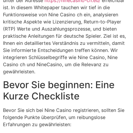
unter der Adresse
https://ninecasino-ch.eu/
erreichbar
ist. In diesem Whitepaper tauchen wir tief in die
Funktionsweise von Nine Casino ch ein, analysieren
kritische Aspekte wie Lizenzierung, Return-to-Player
(RTP) Werte und Auszahlungsprozesse, und bieten
praktische Anleitungen für deutsche Spieler. Ziel ist es,
Ihnen ein detailliertes Verständnis zu vermitteln, damit
Sie informierte Entscheidungen treffen können. Wir
integrieren Schlüsselbegriffe wie Nine Casino, Nine
Casino ch und NineCasino, um die Relevanz zu
gewährleisten.
Bevor Sie beginnen: Eine
Kurze Checkliste
Bevor Sie sich bei Nine Casino registrieren, sollten Sie
folgende Punkte überprüfen, um reibungslose
Erfahrungen zu gewährleisten: