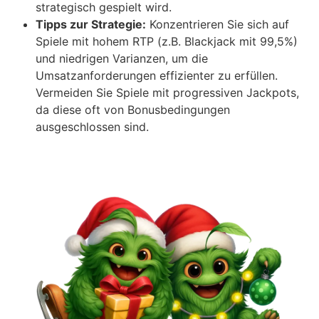
strategisch gespielt wird.
Tipps zur Strategie:
Konzentrieren Sie sich auf
Spiele mit hohem RTP (z.B. Blackjack mit 99,5%)
und niedrigen Varianzen, um die
Umsatzanforderungen effizienter zu erfüllen.
Vermeiden Sie Spiele mit progressiven Jackpots,
da diese oft von Bonusbedingungen
ausgeschlossen sind.