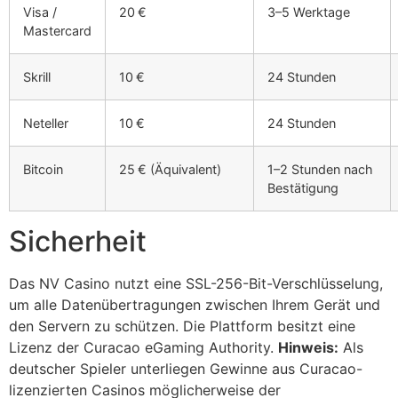
Visa /
20 €
3–5 Werktage
Mastercard
Skrill
10 €
24 Stunden
Neteller
10 €
24 Stunden
Bitcoin
25 € (Äquivalent)
1–2 Stunden nach
Bestätigung
Sicherheit
Das NV Casino nutzt eine SSL-256-Bit-Verschlüsselung,
um alle Datenübertragungen zwischen Ihrem Gerät und
den Servern zu schützen. Die Plattform besitzt eine
Lizenz der Curacao eGaming Authority.
Hinweis:
Als
deutscher Spieler unterliegen Gewinne aus Curacao-
lizenzierten Casinos möglicherweise der