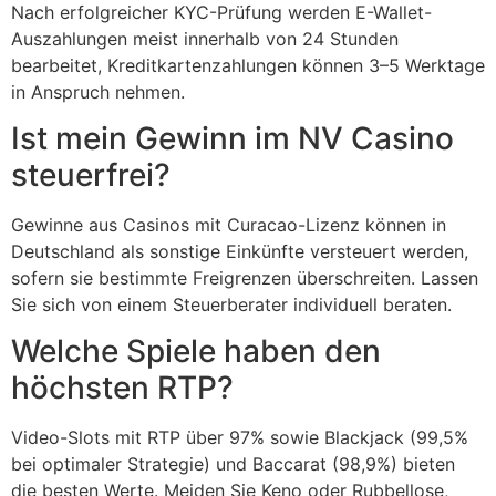
Nach erfolgreicher KYC-Prüfung werden E-Wallet-
Auszahlungen meist innerhalb von 24 Stunden
bearbeitet, Kreditkartenzahlungen können 3–5 Werktage
in Anspruch nehmen.
Ist mein Gewinn im NV Casino
steuerfrei?
Gewinne aus Casinos mit Curacao-Lizenz können in
Deutschland als sonstige Einkünfte versteuert werden,
sofern sie bestimmte Freigrenzen überschreiten. Lassen
Sie sich von einem Steuerberater individuell beraten.
Welche Spiele haben den
höchsten RTP?
Video-Slots mit RTP über 97% sowie Blackjack (99,5%
bei optimaler Strategie) und Baccarat (98,9%) bieten
die besten Werte. Meiden Sie Keno oder Rubbellose,