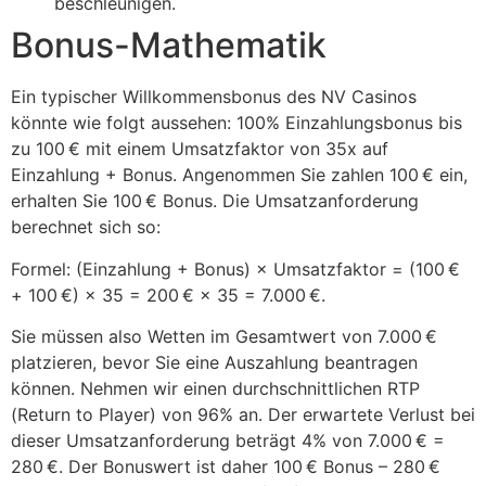
beschleunigen.
Bonus-Mathematik
Ein typischer Willkommensbonus des NV Casinos
könnte wie folgt aussehen: 100% Einzahlungsbonus bis
zu 100 € mit einem Umsatzfaktor von 35x auf
Einzahlung + Bonus. Angenommen Sie zahlen 100 € ein,
erhalten Sie 100 € Bonus. Die Umsatzanforderung
berechnet sich so:
Formel: (Einzahlung + Bonus) × Umsatzfaktor = (100 €
+ 100 €) × 35 = 200 € × 35 = 7.000 €.
Sie müssen also Wetten im Gesamtwert von 7.000 €
platzieren, bevor Sie eine Auszahlung beantragen
können. Nehmen wir einen durchschnittlichen RTP
(Return to Player) von 96% an. Der erwartete Verlust bei
dieser Umsatzanforderung beträgt 4% von 7.000 € =
280 €. Der Bonuswert ist daher 100 € Bonus – 280 €