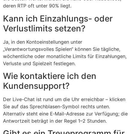
deren RTP oft unter 90% liegt.
Kann ich Einzahlungs- oder
Verlustlimits setzen?
Ja, in den Kontoeinstellungen unter
„Verantwortungsvolles Spielen“ können Sie tägliche,
wöchentliche oder monatliche Limits für Einzahlungen,
Verluste und Spielzeit festlegen.
Wie kontaktiere ich den
Kundensupport?
Der Live-Chat ist rund um die Uhr erreichbar – klicken
Sie auf das Sprechblasen-Symbol rechts unten.
Alternativ steht eine E‑Mail-Adresse zur Verfügung; die
Antwortzeit beträgt in der Regel 1–2 Stunden.
Gibt es ein Treueprogramm für