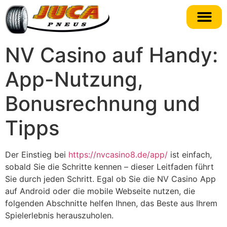
NV Casino auf Handy:
App-Nutzung,
Bonusrechnung und
Tipps
Der Einstieg bei
https://nvcasino8.de/app/
ist einfach,
sobald Sie die Schritte kennen – dieser Leitfaden führt
Sie durch jeden Schritt. Egal ob Sie die NV Casino App
auf Android oder die mobile Webseite nutzen, die
folgenden Abschnitte helfen Ihnen, das Beste aus Ihrem
Spielerlebnis herauszuholen.