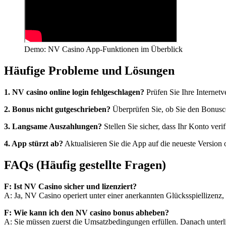
Demo: NV Casino App-Funktionen im Überblick
Häufige Probleme und Lösungen
1. NV casino online login fehlgeschlagen?
Prüfen Sie Ihre Internetv
2. Bonus nicht gutgeschrieben?
Überprüfen Sie, ob Sie den Bonusco
3. Langsame Auszahlungen?
Stellen Sie sicher, dass Ihr Konto ver
4. App stürzt ab?
Aktualisieren Sie die App auf die neueste Version o
FAQs (Häufig gestellte Fragen)
F: Ist NV Casino sicher und lizenziert?
A: Ja, NV Casino operiert unter einer anerkannten Glücksspiellizenz
F: Wie kann ich den NV casino bonus abheben?
A: Sie müssen zuerst die Umsatzbedingungen erfüllen. Danach unter