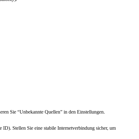
ieren Sie “Unbekannte Quellen” in den Einstellungen.
 ID). Stellen Sie eine stabile Internetverbindung sicher, um