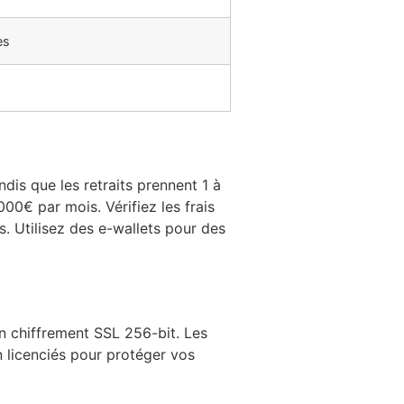
es
is que les retraits prennent 1 à
00€ par mois. Vérifiez les frais
. Utilisez des e-wallets pour des
un chiffrement SSL 256-bit. Les
n licenciés pour protéger vos