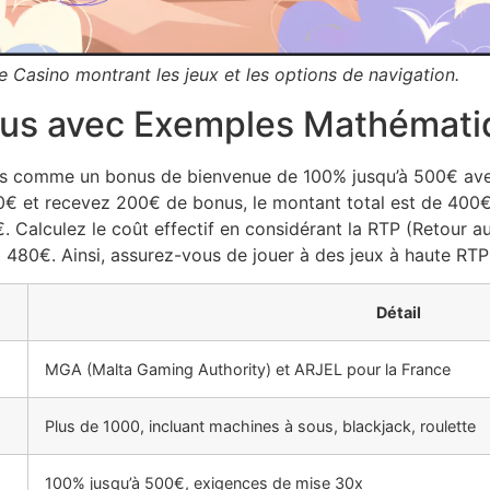
pe Casino montrant les jeux et les options de navigation.
nus avec Exemples Mathémati
s comme un bonus de bienvenue de 100% jusqu’à 500€ ave
€ et recevez 200€ de bonus, le montant total est de 400€. 
 Calculez le coût effectif en considérant la RTP (Retour 
 480€. Ainsi, assurez-vous de jouer à des jeux à haute RTP
Détail
MGA (Malta Gaming Authority) et ARJEL pour la France
Plus de 1000, incluant machines à sous, blackjack, roulette
100% jusqu’à 500€, exigences de mise 30x