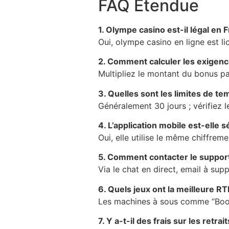
FAQ Étendue
1. Olympe casino est-il légal en 
Oui, olympe casino en ligne est lic
2. Comment calculer les exigen
Multipliez le montant du bonus pa
3. Quelles sont les limites de te
Généralement 30 jours ; vérifiez l
4. L’application mobile est-elle 
Oui, elle utilise le même chiffrem
5. Comment contacter le support 
Via le chat en direct, email à s
6. Quels jeux ont la meilleure R
Les machines à sous comme “Book
7. Y a-t-il des frais sur les retrait