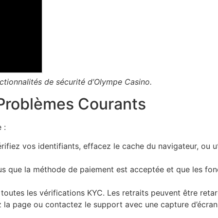
nctionnalités de sécurité d’Olympe Casino.
Problèmes Courants
 :
rifiez vos identifiants, effacez le cache du navigateur, ou u
 que la méthode de paiement est acceptée et que les fond
outes les vérifications KYC. Les retraits peuvent être ret
la page ou contactez le support avec une capture d’écran