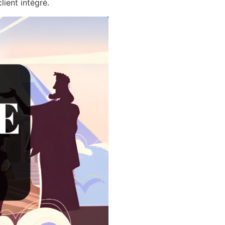
lient intégré.