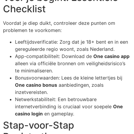
Checklist
Voordat je diep duikt, controleer deze punten om
problemen te voorkomen:
Leeftijdsverificatie: Zorg dat je 18+ bent en in een
gereguleerde regio woont, zoals Nederland.
App-compatibiliteit: Download de
One casino app
alleen via officiële bronnen om veiligheidsrisico’s
te minimaliseren.
Bonusvoorwaarden: Lees de kleine lettertjes bij
One casino bonus
aanbiedingen, zoals
inzetvereisten.
Netwerkstabiliteit: Een betrouwbare
internetverbinding is cruciaal voor soepele
One
casino login
en gameplay.
Stap-voor-Stap