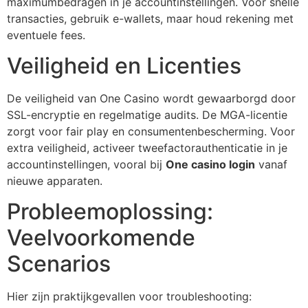
maximumbedragen in je accountinstellingen. Voor snelle
transacties, gebruik e-wallets, maar houd rekening met
eventuele fees.
Veiligheid en Licenties
De veiligheid van One Casino wordt gewaarborgd door
SSL-encryptie en regelmatige audits. De MGA-licentie
zorgt voor fair play en consumentenbescherming. Voor
extra veiligheid, activeer tweefactorauthenticatie in je
accountinstellingen, vooral bij
One casino login
vanaf
nieuwe apparaten.
Probleemoplossing:
Veelvoorkomende
Scenarios
Hier zijn praktijkgevallen voor troubleshooting: