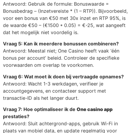
Antwoord: Gebruik de formule: Bonuswaarde =
Bonusbedrag – (Inzetvereiste * (1 – RTP)). Bijvoorbeeld,
voor een bonus van €50 met 30x inzet en RTP 95%, is
de waarde €50 – (€1500 * 0.05) = €-25, wat aangeeft
dat het mogelijk niet voordelig is.
Vraag 5: Kan ik meerdere bonussen combineren?
Antwoord: Meestal niet; One Casino heeft vaak ‘één
bonus per account’ beleid. Controleer de specifieke
voorwaarden om overlap te voorkomen.
Vraag 6: Wat moet ik doen bij vertraagde opnames?
Antwoord: Wacht 1-3 werkdagen, verifieer je
accountgegevens, en contacteer support met
transactie-ID als het langer duurt.
Vraag 7: Hoe optimaliseer ik de
One casino app
prestaties?
Antwoord: Sluit achtergrond-apps, gebruik Wi-Fi in
plaats van mobiel data, en update regelmatig voor