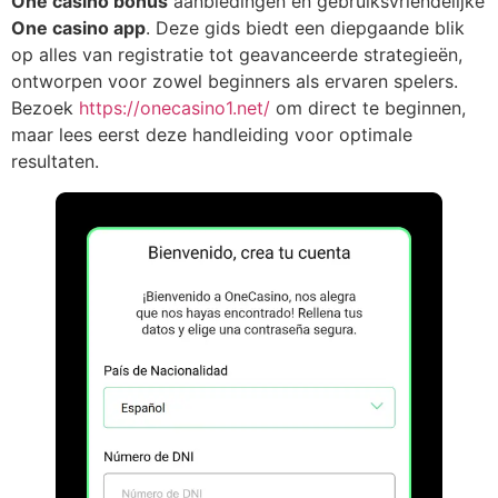
One casino bonus
aanbiedingen en gebruiksvriendelijke
One casino app
. Deze gids biedt een diepgaande blik
op alles van registratie tot geavanceerde strategieën,
ontworpen voor zowel beginners als ervaren spelers.
Bezoek
https://onecasino1.net/
om direct te beginnen,
maar lees eerst deze handleiding voor optimale
resultaten.