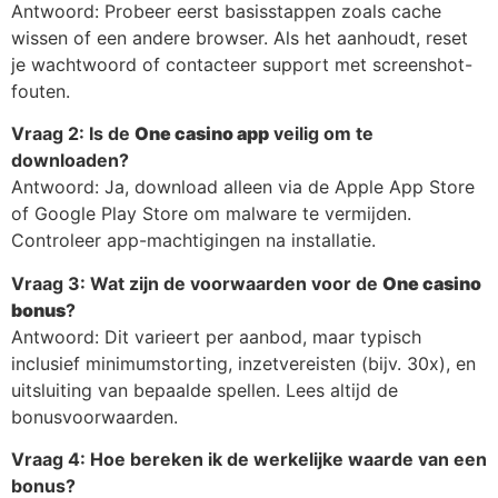
Antwoord: Probeer eerst basisstappen zoals cache
wissen of een andere browser. Als het aanhoudt, reset
je wachtwoord of contacteer support met screenshot-
fouten.
Vraag 2: Is de
One casino app
veilig om te
downloaden?
Antwoord: Ja, download alleen via de Apple App Store
of Google Play Store om malware te vermijden.
Controleer app-machtigingen na installatie.
Vraag 3: Wat zijn de voorwaarden voor de
One casino
bonus
?
Antwoord: Dit varieert per aanbod, maar typisch
inclusief minimumstorting, inzetvereisten (bijv. 30x), en
uitsluiting van bepaalde spellen. Lees altijd de
bonusvoorwaarden.
Vraag 4: Hoe bereken ik de werkelijke waarde van een
bonus?