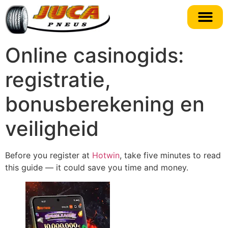
Online casinogids:
registratie,
bonusberekening en
veiligheid
Before you register at
Hotwin
, take five minutes to read
this guide — it could save you time and money.