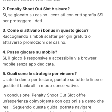
2. Penalty Shoot Out Slot è sicuro?
Sì, se giocato su casino licenziati con crittografia SSL
per proteggere i dati.
3. Come si attivano i bonus in questo gioco?
Raccogliendo simboli scatter per giri gratuiti o
attraverso promozioni del casino.
4. Posso giocare su mobile?
Sì, il gioco è responsive e accessibile via browser
mobile senza app dedicata.
5. Quali sono le strategie per vincere?
Usate la demo per testare, puntate su tutte le linee e
gestite il bankroll in modo conservativo.
In conclusione, Penalty Shoot Out Slot offre
un’esperienza coinvolgente con opzioni sia demo che
reali. Seguendo questa guida, potrete navigare