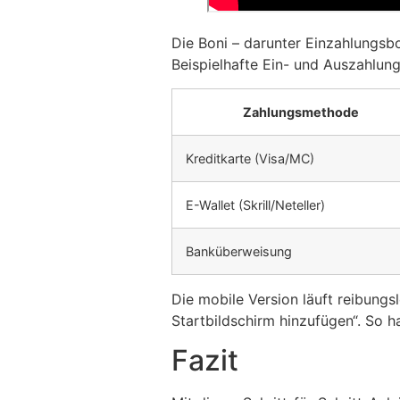
Die Boni – darunter Einzahlungsbo
Beispielhafte Ein- und Auszahlungs
Zahlungsmethode
Kreditkarte (Visa/MC)
E-Wallet (Skrill/Neteller)
Banküberweisung
Die mobile Version läuft reibungs
Startbildschirm hinzufügen“. So ha
Fazit