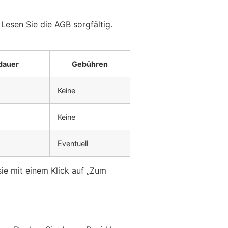
Lesen Sie die AGB sorgfältig.
dauer
Gebühren
Keine
Keine
Eventuell
sie mit einem Klick auf „Zum