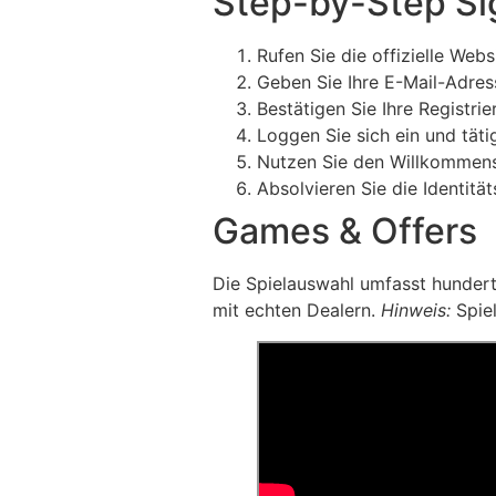
Step-by-Step S
Rufen Sie die offizielle Webs
Geben Sie Ihre E-Mail-Adres
Bestätigen Sie Ihre Registrie
Loggen Sie sich ein und täti
Nutzen Sie den Willkommens
Absolvieren Sie die Identit
Games & Offers
Die Spielauswahl umfasst hundert
mit echten Dealern.
Hinweis:
Spiel