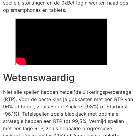
spellen, stortingen en de 0xBet login werken naadloos
op smartphones en tablets.
Wetenswaardig
Niet alle spellen hebben hetzelfde uitkeringspercentage
(RTP). Voor de beste kies je gokkasten met een RTP van
96% of hoger, zoals Blood Suckers (98%) of Starburst
(96,1%). Tafelspellen zoals blackjack met optimale
strategie hebben een RTP tot 99,5%. Vermijd spellen
met een lage RTP, zoals bepaalde progressieve
jackpots (vaak onder 92%) of Amerikaans roulette