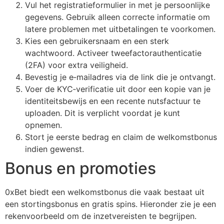
Vul het registratieformulier in met je persoonlijke
gegevens. Gebruik alleen correcte informatie om
latere problemen met uitbetalingen te voorkomen.
Kies een gebruikersnaam en een sterk
wachtwoord. Activeer tweefactorauthenticatie
(2FA) voor extra veiligheid.
Bevestig je e‑mailadres via de link die je ontvangt.
Voer de KYC‑verificatie uit door een kopie van je
identiteitsbewijs en een recente nutsfactuur te
uploaden. Dit is verplicht voordat je kunt
opnemen.
Stort je eerste bedrag en claim de welkomstbonus
indien gewenst.
Bonus en promoties
0xBet biedt een welkomstbonus die vaak bestaat uit
een stortingsbonus en gratis spins. Hieronder zie je een
rekenvoorbeeld om de inzetvereisten te begrijpen.