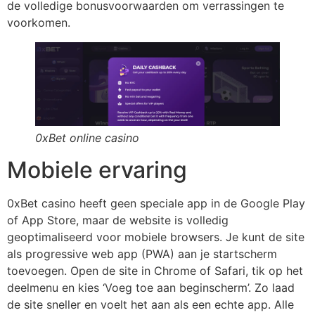
de volledige bonusvoorwaarden om verrassingen te
voorkomen.
0xBet online casino
Mobiele ervaring
0xBet casino heeft geen speciale app in de Google Play
of App Store, maar de website is volledig
geoptimaliseerd voor mobiele browsers. Je kunt de site
als progressive web app (PWA) aan je startscherm
toevoegen. Open de site in Chrome of Safari, tik op het
deelmenu en kies ‘Voeg toe aan beginscherm’. Zo laad
de site sneller en voelt het aan als een echte app. Alle