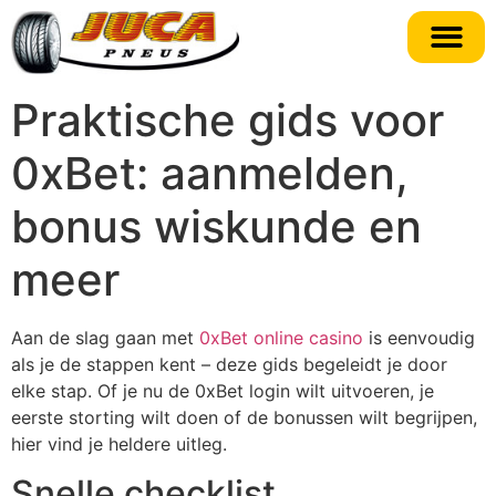
Praktische gids voor
0xBet: aanmelden,
bonus wiskunde en
meer
Aan de slag gaan met
0xBet online casino
is eenvoudig
als je de stappen kent – deze gids begeleidt je door
elke stap. Of je nu de 0xBet login wilt uitvoeren, je
eerste storting wilt doen of de bonussen wilt begrijpen,
hier vind je heldere uitleg.
Snelle checklist