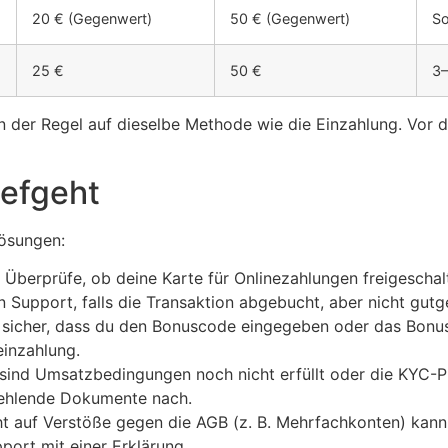
20 € (Gegenwert)
50 € (Gegenwert)
So
25 €
50 €
3–
 der Regel auf dieselbe Methode wie die Einzahlung. Vor 
efgeht
Lösungen:
Überprüfe, ob deine Karte für Onlinezahlungen freigeschal
n Support, falls die Transaktion abgebucht, aber nicht gut
 sicher, dass du den Bonuscode eingegeben oder das Bonu
einzahlung.
sind Umsatzbedingungen noch nicht erfüllt oder die KYC-Pr
fehlende Dokumente nach.
t auf Verstöße gegen die AGB (z. B. Mehrfachkonten) kan
port mit einer Erklärung.