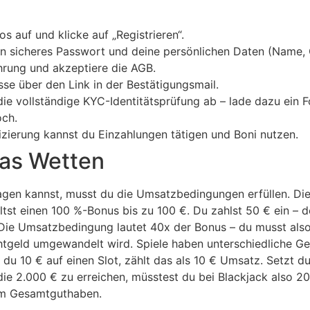
s auf und klicke auf „Registrieren“.
in sicheres Passwort und deine persönlichen Daten (Name,
rung und akzeptiere die AGB.
se über den Link in der Bestätigungsmail.
die vollständige KYC-Identitätsprüfung ab – lade dazu ein 
och.
fizierung kannst du Einzahlungen tätigen und Boni nutzen.
das Wetten
agen kannst, musst du die Umsatzbedingungen erfüllen. Di
ltst einen 100 %-Bonus bis zu 100 €. Du zahlst 50 € ein –
 Die Umsatzbedingung lautet 40x der Bonus – du musst als
chtgeld umgewandelt wird. Spiele haben unterschiedliche Ge
 du 10 € auf einen Slot, zählt das als 10 € Umsatz. Setzt d
die 2.000 € zu erreichen, müsstest du bei Blackjack also 2
em Gesamtguthaben.