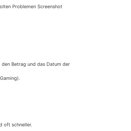
rholten Problemen Screenshot
, den Betrag und das Datum der
eGaming).
 oft schneller.