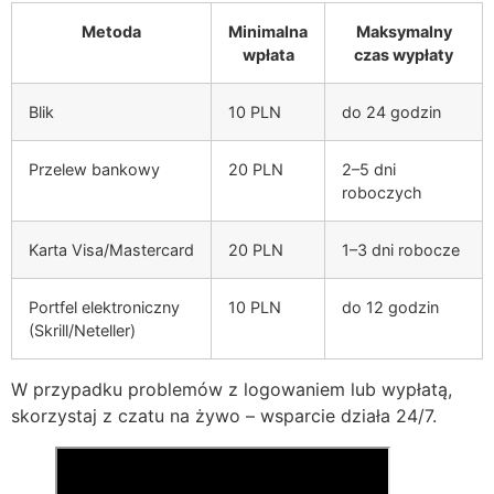
Metoda
Minimalna
Maksymalny
wpłata
czas wypłaty
Blik
10 PLN
do 24 godzin
Przelew bankowy
20 PLN
2–5 dni
roboczych
Karta Visa/Mastercard
20 PLN
1–3 dni robocze
Portfel elektroniczny
10 PLN
do 12 godzin
(Skrill/Neteller)
W przypadku problemów z logowaniem lub wypłatą,
skorzystaj z czatu na żywo – wsparcie działa 24/7.