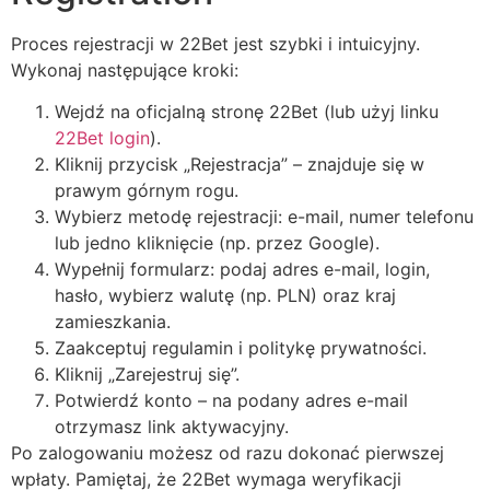
Proces rejestracji w 22Bet jest szybki i intuicyjny.
Wykonaj następujące kroki:
Wejdź na oficjalną stronę 22Bet (lub użyj linku
22Bet login
).
Kliknij przycisk „Rejestracja” – znajduje się w
prawym górnym rogu.
Wybierz metodę rejestracji: e-mail, numer telefonu
lub jedno kliknięcie (np. przez Google).
Wypełnij formularz: podaj adres e-mail, login,
hasło, wybierz walutę (np. PLN) oraz kraj
zamieszkania.
Zaakceptuj regulamin i politykę prywatności.
Kliknij „Zarejestruj się”.
Potwierdź konto – na podany adres e-mail
otrzymasz link aktywacyjny.
Po zalogowaniu możesz od razu dokonać pierwszej
wpłaty. Pamiętaj, że 22Bet wymaga weryfikacji