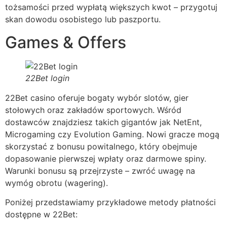
tożsamości przed wypłatą większych kwot – przygotuj
skan dowodu osobistego lub paszportu.
Games & Offers
22Bet login
22Bet casino oferuje bogaty wybór slotów, gier
stołowych oraz zakładów sportowych. Wśród
dostawców znajdziesz takich gigantów jak NetEnt,
Microgaming czy Evolution Gaming. Nowi gracze mogą
skorzystać z bonusu powitalnego, który obejmuje
dopasowanie pierwszej wpłaty oraz darmowe spiny.
Warunki bonusu są przejrzyste – zwróć uwagę na
wymóg obrotu (wagering).
Poniżej przedstawiamy przykładowe metody płatności
dostępne w 22Bet: