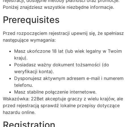
rejestracji, dostępne metody płatności oraz promocje.
Poniżej znajdziesz wszystkie niezbędne informacje.
Prerequisites
Przed rozpoczęciem rejestracji upewnij się, że spełniasz
następujące wymagania:
Masz ukończone 18 lat (lub wiek legalny w Twoim
kraju).
Posiadasz ważny dokument tożsamości (do
weryfikacji konta).
Dysponujesz aktywnym adresem e-mail i numerem
telefonu.
Masz stabilne połączenie internetowe.
Wskazówka: 22Bet akceptuje graczy z wielu krajów, ale
przed rejestracją sprawdź lokalne przepisy dotyczące
hazardu online.
Registration