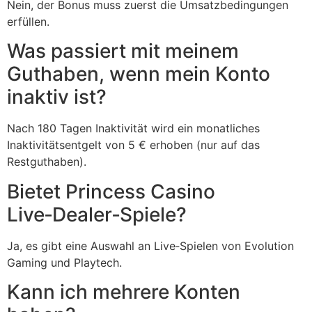
Nein, der Bonus muss zuerst die Umsatzbedingungen
erfüllen.
Was passiert mit meinem
Guthaben, wenn mein Konto
inaktiv ist?
Nach 180 Tagen Inaktivität wird ein monatliches
Inaktivitätsentgelt von 5 € erhoben (nur auf das
Restguthaben).
Bietet Princess Casino
Live‑Dealer‑Spiele?
Ja, es gibt eine Auswahl an Live‑Spielen von Evolution
Gaming und Playtech.
Kann ich mehrere Konten