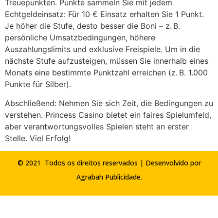
Treuepunkten. Punkte sammeln Sie mit jedem
Echtgeldeinsatz: Für 10 € Einsatz erhalten Sie 1 Punkt.
Je höher die Stufe, desto besser die Boni – z. B.
persönliche Umsatzbedingungen, höhere
Auszahlungslimits und exklusive Freispiele. Um in die
nächste Stufe aufzusteigen, müssen Sie innerhalb eines
Monats eine bestimmte Punktzahl erreichen (z. B. 1.000
Punkte für Silber).
Abschließend: Nehmen Sie sich Zeit, die Bedingungen zu
verstehen. Princess Casino bietet ein faires Spielumfeld,
aber verantwortungsvolles Spielen steht an erster
Stelle. Viel Erfolg!
© 2021 Todos os direitos reservados | Desenvolvido por
Agrabah Publicidade
.