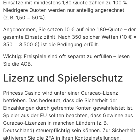
Einsätze mit mindestens 1,80 Quote zählen zu 100 %.
Niedrigere Quoten werden nur anteilig angerechnet
(z. B. 1,50 = 50 %).
Angenommen, Sie setzen 10 € auf eine 1,80-Quote – der
gesamte Einsatz zählt. Nach 350 solcher Wetten (10 € ×
350 = 3.500 €) ist die Bedingung erfüllt.
Wichtig: Freispiele sind oft separat zu erfüllen – lesen
Sie die AGB.
Lizenz und Spielerschutz
Princess Casino wird unter einer Curacao‑Lizenz
betrieben. Das bedeutet, dass die Sicherheit der
Einzahlungen durch getrennte Konten gewährleistet ist.
Spieler aus der EU sollten beachten, dass Gewinne aus
Curacao‑Lizenzen in manchen Ländern (z. B.
Deutschland) steuerpflichtig sein können. Zur Sicherheit
aktivieren Sie die 2FA in Ihren Kontoeinstellungen.