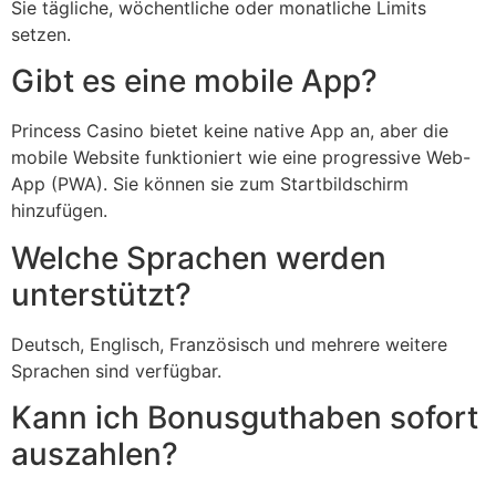
Sie tägliche, wöchentliche oder monatliche Limits
setzen.
Gibt es eine mobile App?
Princess Casino bietet keine native App an, aber die
mobile Website funktioniert wie eine progressive Web-
App (PWA). Sie können sie zum Startbildschirm
hinzufügen.
Welche Sprachen werden
unterstützt?
Deutsch, Englisch, Französisch und mehrere weitere
Sprachen sind verfügbar.
Kann ich Bonusguthaben sofort
auszahlen?