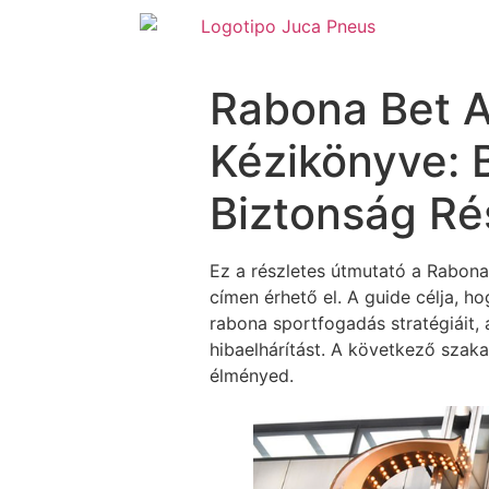
Rabona Bet A
Kézikönyve: 
Biztonság Ré
Ez a részletes útmutató a Rabona
címen érhető el. A guide célja, h
rabona sportfogadás stratégiáit, 
hibaelhárítást. A következő szaka
élményed.