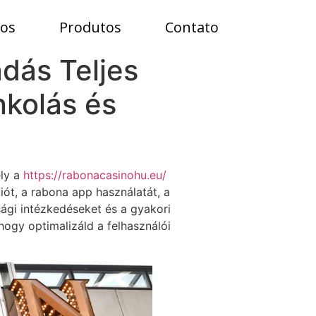
ços
Produtos
Contato
dás Teljes
kolás és
ely a
https://rabonacasinohu.eu/
iót, a rabona app használatát, a
sági intézkedéseket és a gyakori
hogy optimalizáld a felhasználói