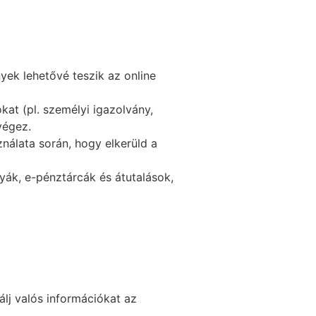
yek lehetővé teszik az online
t (pl. személyi igazolvány,
végez.
ználata során, hogy elkerüld a
yák, e-pénztárcák és átutalások,
álj valós információkat az