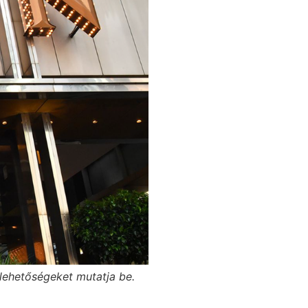
 lehetőségeket mutatja be.