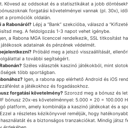
 Kövesd az oddsokat és a statisztikákat a jobb döntésekh
ónuszoknak forgatási követelményei vannak (pl. 30x), idő
ket a promóciók oldalán.
i a Rabonáról?
Lépj a “Bank” szekcióba, válaszd a “Kifizeté
sítsd meg. A feldolgozás 1-3 napot vehet igénybe.
en, a Rabona MGA licenccel rendelkezik, SSL titkosítást h
a játékosok adatainak és pénzének védelmét.
bejelentkezni?
Próbáld meg a jelszó visszaállítását, ellenő
olgálattal a további segítségért.
a Rabonán?
Széles választék kaszinó játékokból, mint slotok, 
etőségek több sportágban.
Rabonához?
Igen, a rabona app elérhető Android és iOS rend
zzáférést a játékokhoz és fogadásokhoz.
nusz forgatási követelmény?
Szorozd meg a bónusz és leté
HUF bónusz 20x-es követelménnyel: 5.000 × 20 = 100.000 
gó platform, amely kombinálja a kaszinó játékokat és a sp
. Ezzel a részletes kézikönyvvel reméljük, hogy hatékonyab
használatát és a biztonságos tranzakciókat. Mindig játsz fe
y érdekében.