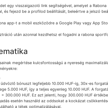
det egy visszaigazoló link segítségével, amelyet a Rabona
, és fejezd be a profilod beállítását, beleértve a jelszó beá
abona app-t a mobil eszközödre a Google Play vagy App Sto
ztráció után azonnal kezdhetsz el fogadni a rabona sportf
tematika
inak megértése kulcsfontosságú a nyereség maximalizálásá
ményekre:
a
üdvözlő bónuszt legfeljebb 10.000 HUF-ig, 30x-es forgatás
ege 5.000 HUF, így a teljes egyenleg 10.000 HUF. A forgat
0 = 300.000 HUF. Ez azt jelenti, hogy 300.000 HUF értékb
ogadás esetén használd az oddsokat a kockázat csökkentésé
lálható a tétek optimalizálásával.