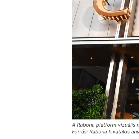
A Rabona platform vizuális 
Forrás: Rabona hivatalos an