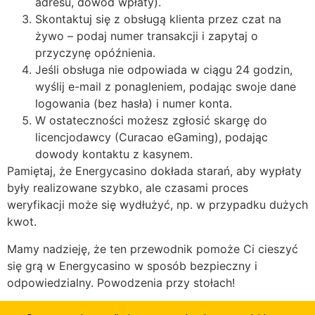
adresu, dowód wpłaty).
Skontaktuj się z obsługą klienta przez czat na
żywo – podaj numer transakcji i zapytaj o
przyczynę opóźnienia.
Jeśli obsługa nie odpowiada w ciągu 24 godzin,
wyślij e-mail z ponagleniem, podając swoje dane
logowania (bez hasła) i numer konta.
W ostateczności możesz zgłosić skargę do
licencjodawcy (Curacao eGaming), podając
dowody kontaktu z kasynem.
Pamiętaj, że Energycasino dokłada starań, aby wypłaty
były realizowane szybko, ale czasami proces
weryfikacji może się wydłużyć, np. w przypadku dużych
kwot.
Mamy nadzieję, że ten przewodnik pomoże Ci cieszyć
się grą w Energycasino w sposób bezpieczny i
odpowiedzialny. Powodzenia przy stołach!