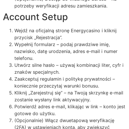
potrzeby weryfikacji adresu zamieszkania.
Account Setup
Wejdź na oficjalną stronę Energycasino i kliknij
przycisk „Rejestracja”.
Wypełnij formularz – podaj prawdziwe imię,
nazwisko, datę urodzenia, adres e-mail i numer
telefonu.
Utwórz silne hasło – używaj kombinacji liter, cyfr i
znaków specjalnych.
Zaakceptuj regulamin i politykę prywatności –
koniecznie przeczytaj warunki bonusu.
Kliknij „Zarejestruj się” – na Twoją skrzynkę e-mail
zostanie wysłany link aktywacyjny.
Potwierdź adres e-mail, klikając w link – konto jest
gotowe do użytku.
(Opcjonalnie) Włącz dwuetapową weryfikację
(2FA) w ustawieniach konta, aby zwiększyć