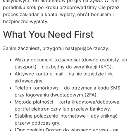
kasynowych, od automatów po gry na żywo. W tym
poradniku krok po kroku przeprowadzimy Cię przez
proces zakładania konta, wpłaty, obrót bonusem i
bezpieczne wypłaty.
What You Need First
Zanim zaczniesz, przygotuj następujące rzeczy:
Ważny dokument tożsamości (dowód osobisty lub
paszport) – niezbędny do weryfikacji (KYC).
Aktywne konto e-mail – na nie przyjdzie link
aktywacyjny.
Telefon komórkowy – do otrzymania kodu SMS
przy logowaniu dwuetapowym (2FA).
Metoda płatności – karta kredytowa/debetowa,
portfel elektroniczny lub przelew bankowy.
Stabilne połączenie internetowe – aby uniknąć
przerw podczas gry.
(Opcjonalnie) Dostęp do własnego adresu – na