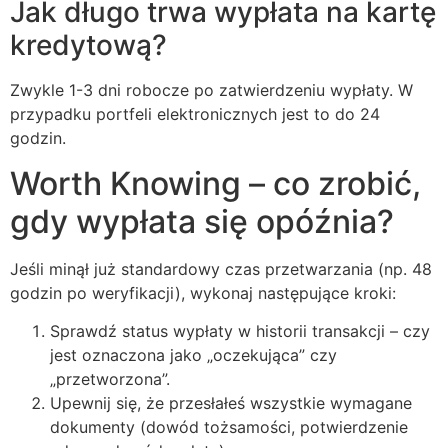
Jak długo trwa wypłata na kartę
kredytową?
Zwykle 1-3 dni robocze po zatwierdzeniu wypłaty. W
przypadku portfeli elektronicznych jest to do 24
godzin.
Worth Knowing – co zrobić,
gdy wypłata się opóźnia?
Jeśli minął już standardowy czas przetwarzania (np. 48
godzin po weryfikacji), wykonaj następujące kroki:
Sprawdź status wypłaty w historii transakcji – czy
jest oznaczona jako „oczekująca” czy
„przetworzona”.
Upewnij się, że przesłałeś wszystkie wymagane
dokumenty (dowód tożsamości, potwierdzenie