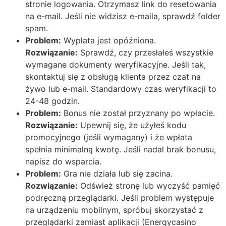
stronie logowania. Otrzymasz link do resetowania
na e-mail. Jeśli nie widzisz e-maila, sprawdź folder
spam.
Problem:
Wypłata jest opóźniona.
Rozwiązanie:
Sprawdź, czy przesłałeś wszystkie
wymagane dokumenty weryfikacyjne. Jeśli tak,
skontaktuj się z obsługą klienta przez czat na
żywo lub e-mail. Standardowy czas weryfikacji to
24-48 godzin.
Problem:
Bonus nie został przyznany po wpłacie.
Rozwiązanie:
Upewnij się, że użyłeś kodu
promocyjnego (jeśli wymagany) i że wpłata
spełnia minimalną kwotę. Jeśli nadal brak bonusu,
napisz do wsparcia.
Problem:
Gra nie działa lub się zacina.
Rozwiązanie:
Odśwież stronę lub wyczyść pamięć
podręczną przeglądarki. Jeśli problem występuje
na urządzeniu mobilnym, spróbuj skorzystać z
przeglądarki zamiast aplikacji (Energycasino