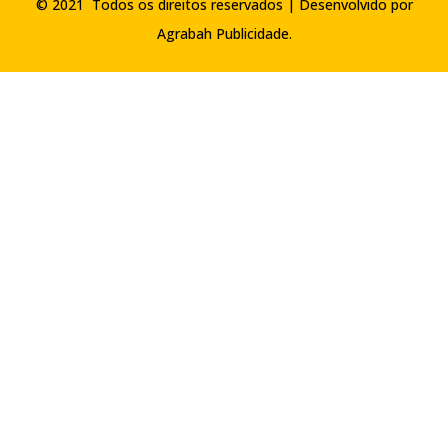
© 2021 Todos os direitos reservados | Desenvolvido por
Agrabah Publicidade
.