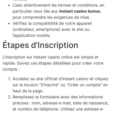
Lisez attentivement les termes et conditions, en
particulier ceux liés aux
Instant casino bonus
,
pour comprendre les exigences de mise.
Vérifiez la compatibilité de votre appareil
(ordinateur, smartphone) avec le site ou
l’application mobile.
Étapes d’Inscription
L’inscription sur Instant casino online est simple et
rapide. Suivez ces étapes détaillées pour créer votre
compte :
Accédez au site officiel d’Instant casino et cliquez
sur le bouton “S’inscrire” ou “Créer un compte” en
haut de la page.
Remplissez le formulaire avec des informations
précises : nom, adresse e-mail, date de naissance,
et numéro de téléphone. Utilisez une adresse e-