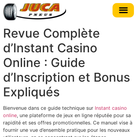
Revue Complète
d’Instant Casino
Online : Guide
d’Inscription et Bonus
Expliqués
Bienvenue dans ce guide technique sur
Instant casino
online
, une plateforme de jeux en ligne réputée pour sa
rapidité et ses offres promotionnelles. Ce manuel vise à
fournir une vue d’ensemble pratique pour les nouveaux