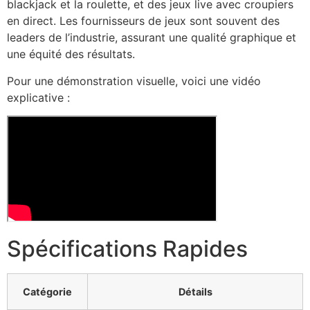
blackjack et la roulette, et des jeux live avec croupiers
en direct. Les fournisseurs de jeux sont souvent des
leaders de l’industrie, assurant une qualité graphique et
une équité des résultats.
Pour une démonstration visuelle, voici une vidéo
explicative :
Spécifications Rapides
Catégorie
Détails