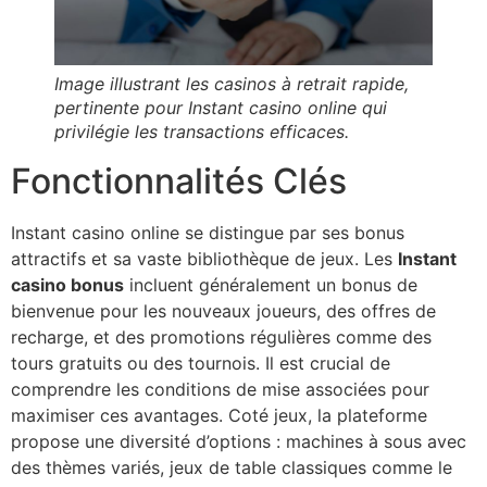
Image illustrant les casinos à retrait rapide,
pertinente pour Instant casino online qui
privilégie les transactions efficaces.
Fonctionnalités Clés
Instant casino online se distingue par ses bonus
attractifs et sa vaste bibliothèque de jeux. Les
Instant
casino bonus
incluent généralement un bonus de
bienvenue pour les nouveaux joueurs, des offres de
recharge, et des promotions régulières comme des
tours gratuits ou des tournois. Il est crucial de
comprendre les conditions de mise associées pour
maximiser ces avantages. Coté jeux, la plateforme
propose une diversité d’options : machines à sous avec
des thèmes variés, jeux de table classiques comme le