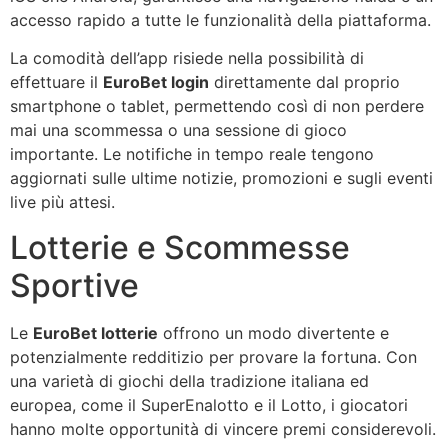
accesso rapido a tutte le funzionalità della piattaforma.
La comodità dell’app risiede nella possibilità di
effettuare il
EuroBet login
direttamente dal proprio
smartphone o tablet, permettendo così di non perdere
mai una scommessa o una sessione di gioco
importante. Le notifiche in tempo reale tengono
aggiornati sulle ultime notizie, promozioni e sugli eventi
live più attesi.
Lotterie e Scommesse
Sportive
Le
EuroBet lotterie
offrono un modo divertente e
potenzialmente redditizio per provare la fortuna. Con
una varietà di giochi della tradizione italiana ed
europea, come il SuperEnalotto e il Lotto, i giocatori
hanno molte opportunità di vincere premi considerevoli.