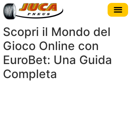
Scopri il Mondo del
Gioco Online con
EuroBet: Una Guida
Completa