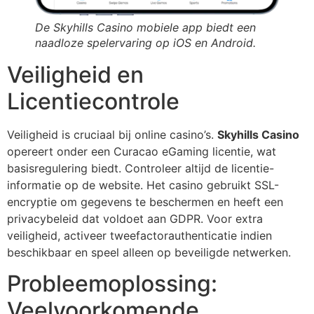
De Skyhills Casino mobiele app biedt een
naadloze spelervaring op iOS en Android.
Veiligheid en
Licentiecontrole
Veiligheid is cruciaal bij online casino’s.
Skyhills Casino
opereert onder een Curacao eGaming licentie, wat
basisregulering biedt. Controleer altijd de licentie-
informatie op de website. Het casino gebruikt SSL-
encryptie om gegevens te beschermen en heeft een
privacybeleid dat voldoet aan GDPR. Voor extra
veiligheid, activeer tweefactorauthenticatie indien
beschikbaar en speel alleen op beveiligde netwerken.
Probleemoplossing:
Veelvoorkomende