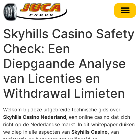
Skyhills Casino Safety
Check: Een
Diepgaande Analyse
van Licenties en
Withdrawal Limieten
Welkom bij deze uitgebreide technische gids over
Skyhills Casino Nederland
, een online casino dat zich
richt op de Nederlandse markt. In dit whitepaper duiken
we diep in alle aspecten van
Skyhills Casino
, van