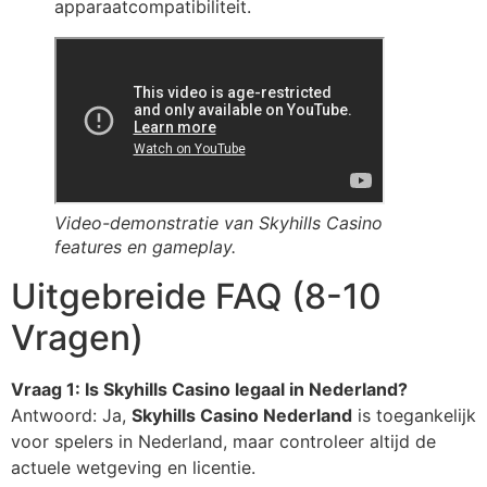
apparaatcompatibiliteit.
Video-demonstratie van Skyhills Casino
features en gameplay.
Uitgebreide FAQ (8-10
Vragen)
Vraag 1: Is Skyhills Casino legaal in Nederland?
Antwoord: Ja,
Skyhills Casino Nederland
is toegankelijk
voor spelers in Nederland, maar controleer altijd de
actuele wetgeving en licentie.