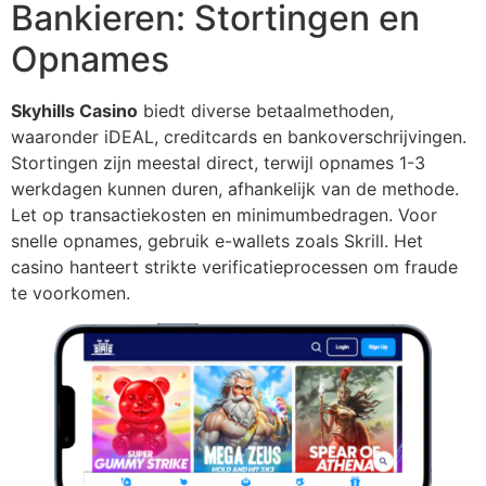
Bankieren: Stortingen en
Opnames
Skyhills Casino
biedt diverse betaalmethoden,
waaronder iDEAL, creditcards en bankoverschrijvingen.
Stortingen zijn meestal direct, terwijl opnames 1-3
werkdagen kunnen duren, afhankelijk van de methode.
Let op transactiekosten en minimumbedragen. Voor
snelle opnames, gebruik e-wallets zoals Skrill. Het
casino hanteert strikte verificatieprocessen om fraude
te voorkomen.