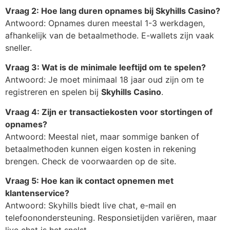
Vraag 2: Hoe lang duren opnames bij Skyhills Casino?
Antwoord: Opnames duren meestal 1-3 werkdagen,
afhankelijk van de betaalmethode. E-wallets zijn vaak
sneller.
Vraag 3: Wat is de minimale leeftijd om te spelen?
Antwoord: Je moet minimaal 18 jaar oud zijn om te
registreren en spelen bij
Skyhills Casino
.
Vraag 4: Zijn er transactiekosten voor stortingen of
opnames?
Antwoord: Meestal niet, maar sommige banken of
betaalmethoden kunnen eigen kosten in rekening
brengen. Check de voorwaarden op de site.
Vraag 5: Hoe kan ik contact opnemen met
klantenservice?
Antwoord: Skyhills biedt live chat, e-mail en
telefoonondersteuning. Responsietijden variëren, maar
live chat is het snelst.