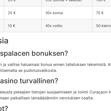
25 €
30x bonus
75 €
10 €
40x voitto
50 kierr
sia
otspalacen bonuksen?
 ja valitse haluamasi bonus ennen talletuksen tekemistä. A
litsemalla se pudotusvalikosta.
asino turvallinen?
austa pelaajien tietojen suojaamiseen ja toimii Curaçaon lis
maan paikallisen lainsäädännön verotuksen osalta.
ot?