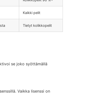
Kaikki pelit
osta
Tietyt kolikkopelit
ktivoi se joko syöttämällä
enssillä. Vaikka lisenssi on