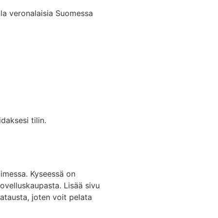
olla veronalaisia Suomessa
aksesi tilin.
laimessa. Kyseessä on
sovelluskaupasta. Lisää sivu
tausta, joten voit pelata