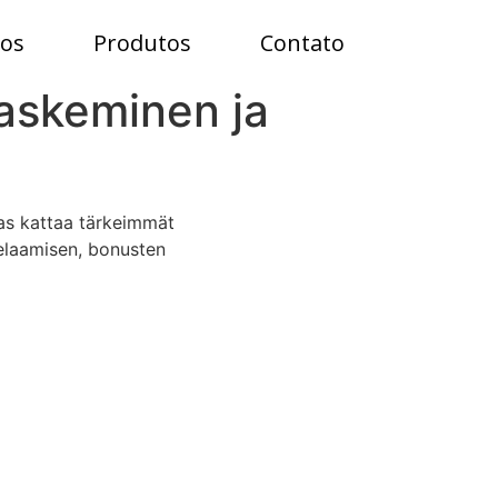
ços
Produtos
Contato
laskeminen ja
as kattaa tärkeimmät
pelaamisen, bonusten