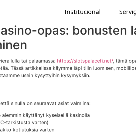
Institucional
Servi
casino-opas: bonusten 
minen
ierailulla tai palaamassa
https://slotspalacefi.net/
, tämä op
etää. Tässä artikkelissa käymme läpi tilin luomisen, mobiili
staamme usein kysyttyihin kysymyksiin.
että sinulla on seuraavat asiat valmiina:
e aiemmin käyttänyt kyseisellä kasinolla
YC-tarkistusta varten)
pakko kotiutuksia varten