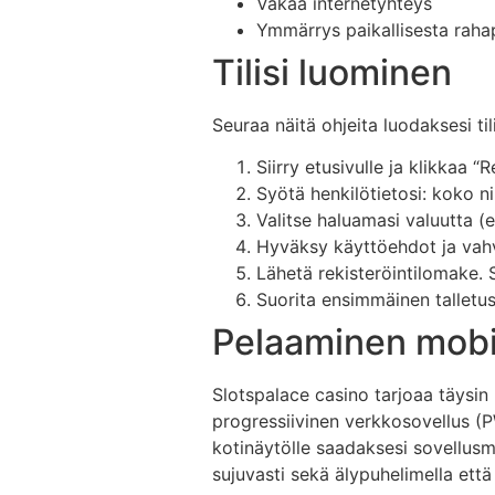
Vakaa internetyhteys
Ymmärrys paikallisesta rahap
Tilisi luominen
Seuraa näitä ohjeita luodaksesi ti
Siirry etusivulle ja klikkaa “R
Syötä henkilötietosi: koko n
Valitse haluamasi valuutta (e
Hyväksy käyttöehdot ja vahvi
Lähetä rekisteröintilomake. S
Suorita ensimmäinen talletus
Pelaaminen mobii
Slotspalace casino tarjoaa täysin
progressiivinen verkkosovellus (PW
kotinäytölle saadaksesi sovellus
sujuvasti sekä älypuhelimella että t