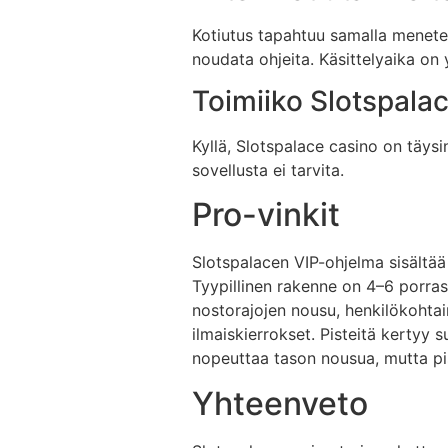
Kotiutus tapahtuu samalla menetel
noudata ohjeita. Käsittelyaika on
Toimiiko Slotspalace
Kyllä, Slotspalace casino on täysin
sovellusta ei tarvita.
Pro-vinkit
Slotspalacen VIP-ohjelma sisältää 
Tyypillinen rakenne on 4–6 porrast
nostorajojen nousu, henkilökohtai
ilmaiskierrokset. Pisteitä kertyy
nopeuttaa tason nousua, mutta pis
Yhteenveto