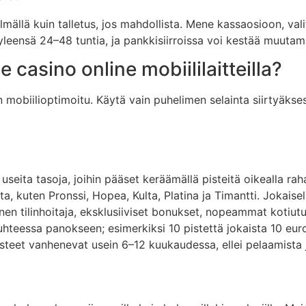
mällä kuin talletus, jos mahdollista. Mene kassaosioon, val
 yleensä 24–48 tuntia, ja pankkisiirroissa voi kestää muuta
 casino online mobiililaitteilla?
 mobiilioptimoitu. Käytä vain puhelimen selainta siirtyäksesi
useita tasoja, joihin pääset keräämällä pisteitä oikealla rah
a, kuten Pronssi, Hopea, Kulta, Platina ja Timantti. Jokaisel
nen tilinhoitaja, eksklusiiviset bonukset, nopeammat kotiutu
 suhteessa panokseen; esimerkiksi 10 pistettä jokaista 10 eu
teet vanhenevat usein 6–12 kuukaudessa, ellei pelaamista 