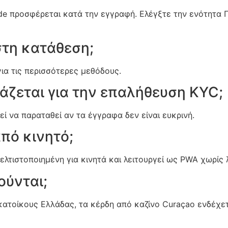
ode προσφέρεται κατά την εγγραφή. Ελέγξτε την ενότητα
στη κατάθεση;
για τις περισσότερες μεθόδους.
άζεται για την επαλήθευση KYC;
ί να παραταθεί αν τα έγγραφα δεν είναι ευκρινή.
πό κινητό;
βελτιστοποιημένη για κινητά και λειτουργεί ως PWA χωρίς
ούνται;
 κατοίκους Ελλάδας, τα κέρδη από καζίνο Curaçao ενδέχε