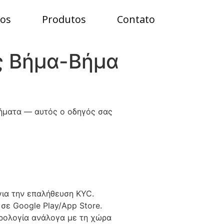
ços
Produtos
Contato
ός Βήμα-Βήμα
βήματα — αυτός ο οδηγός σας
για την επαλήθευση KYC.
σε Google Play/App Store.
φορολογία ανάλογα με τη χώρα