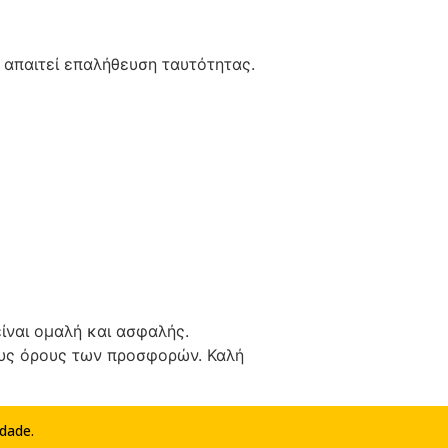
 απαιτεί επαλήθευση ταυτότητας.
ίναι ομαλή και ασφαλής.
τους όρους των προσφορών. Καλή
idade
.