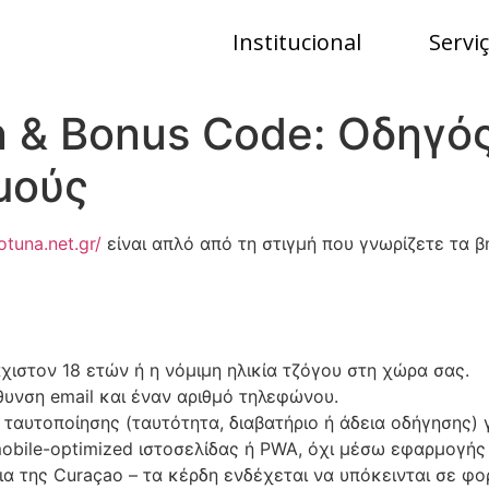
Institucional
Servi
in & Bonus Code: Οδηγ
μούς
lotuna.net.gr/
είναι απλό από τη στιγμή που γνωρίζετε τα 
άχιστον 18 ετών ή η νόμιμη ηλικία τζόγου στη χώρα σας.
θυνση email και έναν αριθμό τηλεφώνου.
ταυτοποίησης (ταυτότητα, διαβατήριο ή άδεια οδήγησης) 
obile-optimized ιστοσελίδας ή PWA, όχι μέσω εφαρμογής 
εια της Curaçao – τα κέρδη ενδέχεται να υπόκεινται σε 