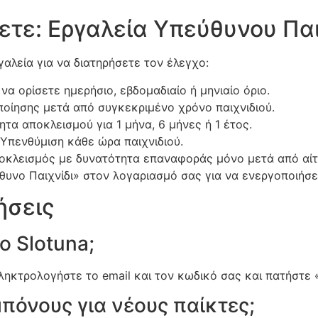
ζετε: Εργαλεία Υπεύθυνου Πα
αλεία για να διατηρήσετε τον έλεγχο:
α ορίσετε ημερήσιο, εβδομαδιαίο ή μηνιαίο όριο.
οίησης μετά από συγκεκριμένο χρόνο παιχνιδιού.
τα αποκλεισμού για 1 μήνα, 6 μήνες ή 1 έτος.
Υπενθύμιση κάθε ώρα παιχνιδιού.
κλεισμός με δυνατότητα επαναφοράς μόνο μετά από αίτ
υνο Παιχνίδι» στον λογαριασμό σας για να ενεργοποιήσετ
ήσεις
ο Slotuna;
πληκτρολογήστε το email και τον κωδικό σας και πατήστε 
πόνους για νέους παίκτες;