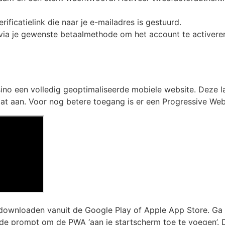
rificatielink die naar je e-mailadres is gestuurd.
t via je gewenste betaalmethode om het account te activer
ino een volledig geoptimaliseerde mobiele website. Deze la
at aan. Voor nog betere toegang is er een Progressive We
downloaden vanuit de Google Play of Apple App Store. Ga 
de prompt om de PWA ‘aan je startscherm toe te voegen’. D