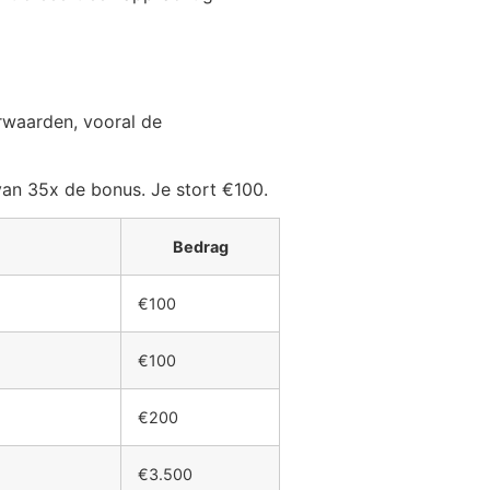
rwaarden, vooral de
an 35x de bonus. Je stort €100.
Bedrag
€100
€100
€200
€3.500