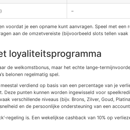
)
–
 voordat je een opname kunt aanvragen. Speel met een rea
jdragen aan de omzetvereiste (bijvoorbeeld slots tellen vaak
het loyaliteitsprogramma
aar de welkomstbonus, maar het echte lange-termijnvoordeel 
 belonen regelmatig spel.
 meestal verdiend op basis van een percentage van je verli
t. Deze punten kunnen worden ingewisseld voor speelkredie
ak verschillende niveaus (bijv. Brons, Zilver, Goud, Platin
nelheid en de persoonlijke ondersteuning van een accoun
k’-regeling is. Een wekelijkse cashback van 10% op verlie