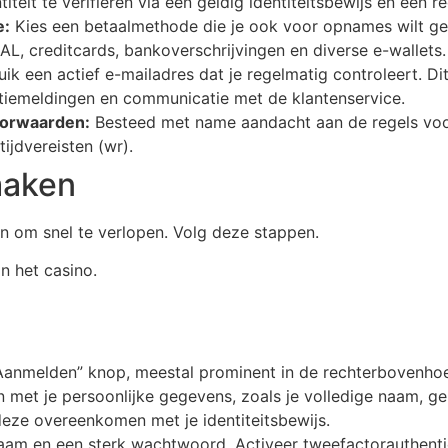
teit te verifiëren via een geldig identiteitsbewijs en een r
e:
Kies een betaalmethode die je ook voor opnames wilt geb
AL, creditcards, bankoverschrijvingen en diverse e-wallets.
ik een actief e-mailadres dat je regelmatig controleert. Dit
tiemeldingen en communicatie met de klantenservice.
oorwaarden:
Besteed met name aandacht aan de regels voor
ijdvereisten (wr).
maken
en om snel te verlopen. Volg deze stappen.
n het casino.
 “Aanmelden” knop, meestal prominent in de rechterbovenho
 in met je persoonlijke gegevens, zoals je volledige naam, 
deze overeenkomen met je identiteitsbewijs.
aam en een sterk wachtwoord. Activeer tweefactorauthentic