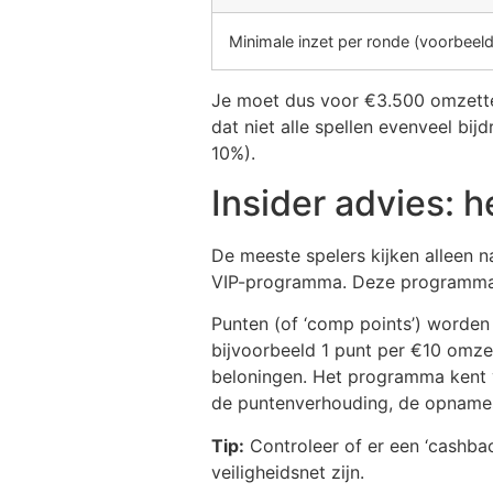
Minimale inzet per ronde (voorbeeld
Je moet dus voor €3.500 omzetten
dat niet alle spellen evenveel bi
10%).
Insider advies: 
De meeste spelers kijken alleen n
VIP-programma. Deze programma’s
Punten (of ‘comp points’) worden
bijvoorbeeld 1 punt per €10 omze
beloningen. Het programma kent va
de puntenverhouding, de opnames
Tip:
Controleer of er een ‘cashbac
veiligheidsnet zijn.