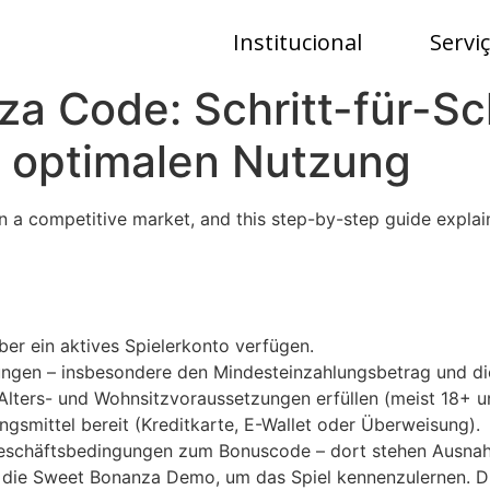
Institucional
Servi
a Code: Schritt-für-Sch
r optimalen Nutzung
n a competitive market, and this step-by-step guide expla
über ein aktives Spielerkonto verfügen.
ungen – insbesondere den Mindesteinzahlungsbetrag und 
e Alters- und Wohnsitzvoraussetzungen erfüllen (meist 18+ 
ungsmittel bereit (Kreditkarte, E-Wallet oder Überweisung).
Geschäftsbedingungen zum Bonuscode – dort stehen Ausnah
st die Sweet Bonanza Demo, um das Spiel kennenzulernen. 