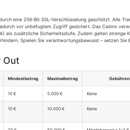
durch eine 256‑Bit SSL‑Verschlüsselung geschützt. Alle Tr
durch vor unbefugtem Zugriff gesichert. Das Casino verw
A) als zusätzliche Sicherheitsstufe. Zudem gelten strenge 
indern. Spielen Sie verantwortungsbewusst – setzen Sie E
 Out
Mindestbetrag
Maximalbetrag
Gebühren
10 €
5.000 €
Keine
10 €
10.000 €
Keine
20 €
50.000 €
Möglicherweise 1–2 %