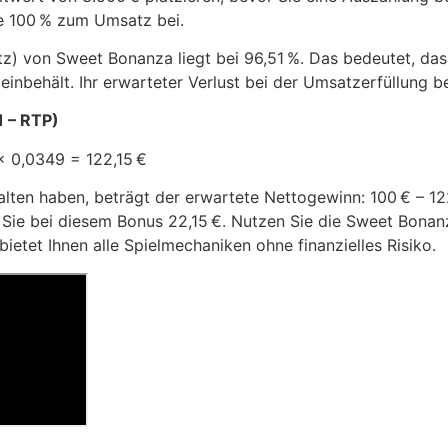
e 100 % zum Umsatz bei.
) von Sweet Bonanza liegt bei 96,51 %. Das bedeutet, dass
inbehält. Ihr erwarteter Verlust bei der Umsatzerfüllung be
1 – RTP)
× 0,0349 = 122,15 €
lten haben, beträgt der erwartete Nettogewinn: 100 € – 122
n Sie bei diesem Bonus 22,15 €. Nutzen Sie die Sweet Bonan
etet Ihnen alle Spielmechaniken ohne finanzielles Risiko.