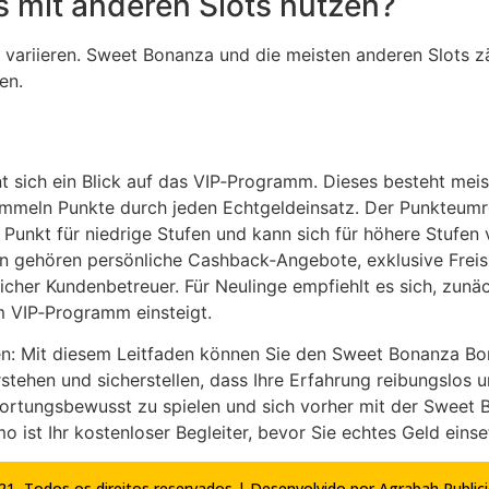
 mit anderen Slots nutzen?
e variieren. Sweet Bonanza und die meisten anderen Slots z
en.
t sich ein Blick auf das VIP‑Programm. Dieses besteht meis
 sammeln Punkte durch jeden Echtgeldeinsatz. Der Punkteum
 Punkt für niedrige Stufen und kann sich für höhere Stufen v
en gehören persönliche Cashback‑Angebote, exklusive Freis
licher Kundenbetreuer. Für Neulinge empfiehlt es sich, zu
m VIP‑Programm einsteigt.
n: Mit diesem Leitfaden können Sie den Sweet Bonanza Bon
tehen und sicherstellen, dass Ihre Erfahrung reibungslos u
ortungsbewusst zu spielen und sich vorher mit der Sweet
ist Ihr kostenloser Begleiter, bevor Sie echtes Geld einse
21 Todos os direitos reservados | Desenvolvido por
Agrabah Public