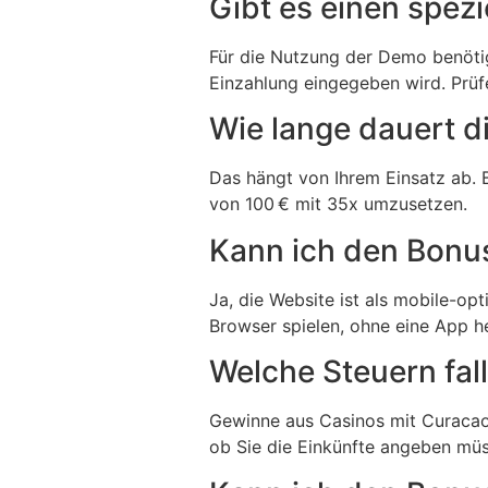
Gibt es einen spez
Für die Nutzung der Demo benöti
Einzahlung eingegeben wird. Prüfe
Wie lange dauert 
Das hängt von Ihrem Einsatz ab. 
von 100 € mit 35x umzusetzen.
Kann ich den Bonu
Ja, die Website ist als mobile-o
Browser spielen, ohne eine App h
Welche Steuern fa
Gewinne aus Casinos mit Curacao‑L
ob Sie die Einkünfte angeben müs