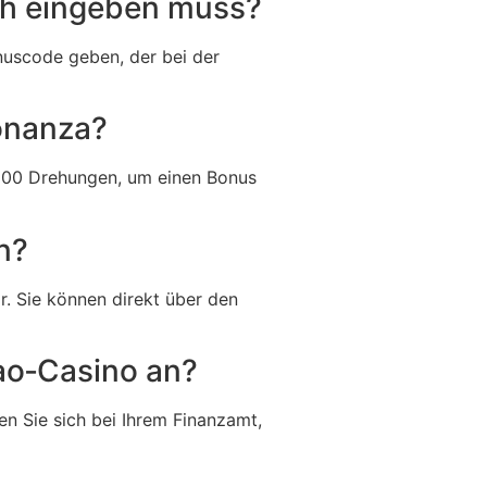
ich eingeben muss?
nuscode geben, der bei der
onanza?
.500 Drehungen, um einen Bonus
n?
. Sie können direkt über den
ao‑Casino an?
en Sie sich bei Ihrem Finanzamt,