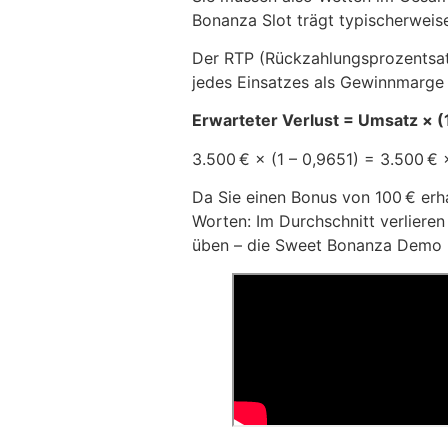
Bonanza Slot trägt typischerweis
Der RTP (Rückzahlungsprozentsatz
jedes Einsatzes als Gewinnmarge e
Erwarteter Verlust = Umsatz × (
3.500 € × (1 – 0,9651) = 3.500 € 
Da Sie einen Bonus von 100 € erha
Worten: Im Durchschnitt verliere
üben – die Sweet Bonanza Demo bi