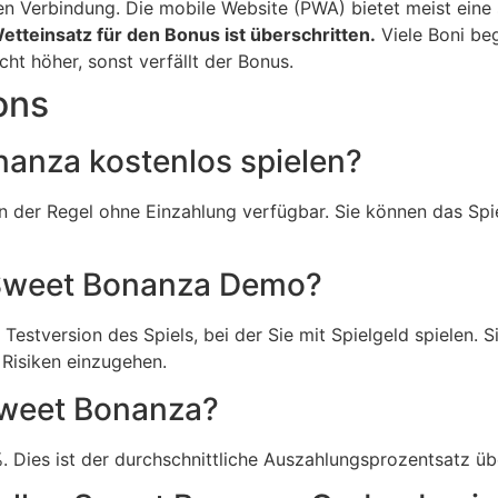
n Verbindung. Die mobile Website (PWA) bietet meist eine s
etteinsatz für den Bonus ist überschritten.
Viele Boni be
cht höher, sonst verfällt der Bonus.
ons
anza kostenlos spielen?
n der Regel ohne Einzahlung verfügbar. Sie können das Spie
 Sweet Bonanza Demo?
estversion des Spiels, bei der Sie mit Spielgeld spielen. S
 Risiken einzugehen.
Sweet Bonanza?
. Dies ist der durchschnittliche Auszahlungsprozentsatz übe