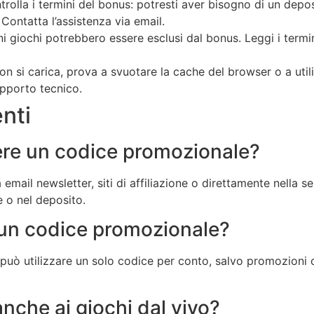
rolla i termini del bonus: potresti aver bisogno di un depo
Contatta l’assistenza via email.
i giochi potrebbero essere esclusi dal bonus. Leggi i termin
non si carica, prova a svuotare la cache del browser o a uti
supporto tecnico.
nti
re un codice promozionale?
a email newsletter, siti di affiliazione o direttamente nella 
e o nel deposito.
 un codice promozionale?
uò utilizzare un solo codice per conto, salvo promozioni 
anche ai giochi dal vivo?