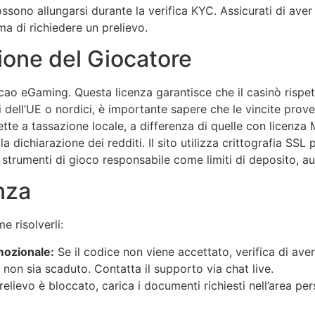
ssono allungarsi durante la verifica KYC. Assicurati di aver
ma di richiedere un prelievo.
ione del Giocatore
acao eGaming. Questa licenza garantisce che il casinò rispet
ri dell’UE o nordici, è importante sapere che le vincite prov
te a tassazione locale, a differenza di quelle con licenza
 dichiarazione dei redditi. Il sito utilizza crittografia SSL 
ili strumenti di gioco responsabile come limiti di deposito, a
nza
 risolverli:
mozionale:
Se il codice non viene accettato, verifica di ave
non sia scaduto. Contatta il supporto via chat live.
relievo è bloccato, carica i documenti richiesti nell’area per