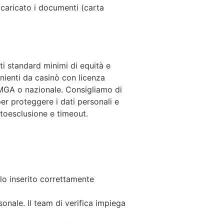
 caricato i documenti (carta
ti standard minimi di equità e
enienti da casinò con licenza
 MGA o nazionale. Consigliamo di
per proteggere i dati personali e
utoesclusione e timeout.
rlo inserito correttamente
sonale. Il team di verifica impiega