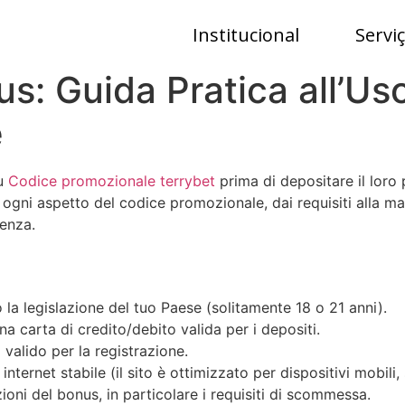
Institucional
Servi
s: Guida Pratica all’Us
e
su
Codice promozionale terrybet
prima di depositare il loro
 ogni aspetto del codice promozionale, dai requisiti alla 
enza.
a legislazione del tuo Paese (solitamente 18 o 21 anni).
a carta di credito/debito valida per i depositi.
valido per la registrazione.
nternet stabile (il sito è ottimizzato per dispositivi mobili,
zioni del bonus, in particolare i requisiti di scommessa.