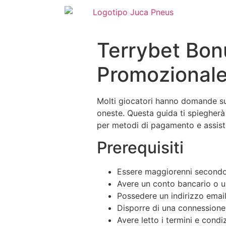
Terrybet Bonu
Promozional
Molti giocatori hanno domande 
oneste. Questa guida ti spiegherà
per metodi di pagamento e assist
Prerequisiti
Essere maggiorenni secondo l
Avere un conto bancario o un
Possedere un indirizzo email 
Disporre di una connessione i
Avere letto i termini e condi