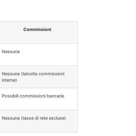
Commissioni
Nessuna
Nessuna (talvolta commissioni
interne)
Possibili commissioni bancarie
Nessuna (tasse di rete escluse)