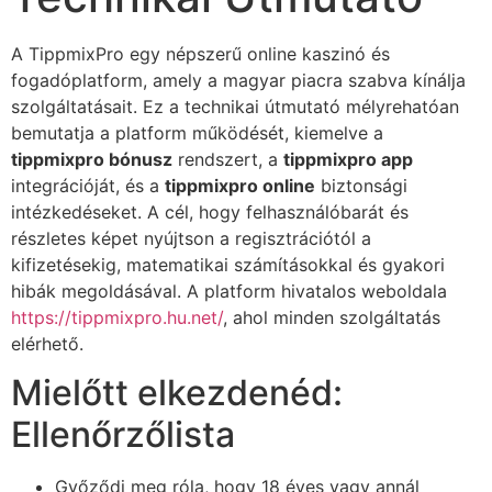
A TippmixPro egy népszerű online kaszinó és
fogadóplatform, amely a magyar piacra szabva kínálja
szolgáltatásait. Ez a technikai útmutató mélyrehatóan
bemutatja a platform működését, kiemelve a
tippmixpro bónusz
rendszert, a
tippmixpro app
integrációját, és a
tippmixpro online
biztonsági
intézkedéseket. A cél, hogy felhasználóbarát és
részletes képet nyújtson a regisztrációtól a
kifizetésekig, matematikai számításokkal és gyakori
hibák megoldásával. A platform hivatalos weboldala
https://tippmixpro.hu.net/
, ahol minden szolgáltatás
elérhető.
Mielőtt elkezdenéd:
Ellenőrzőlista
Győződj meg róla, hogy 18 éves vagy annál