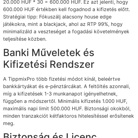
20.000 HUF * 30 = 600.000 HUF. Ez azt jelenti, hogy
600.000 HUF értékben kell fogadnod a kifizetés előtt.
Stratégiai tipp: Fókuszálj alacsony house edge
játékokra, mint a blackjack, ahol az RTP 99%, hogy
minimalizáld a veszteséget a fogadási követelmények
teljesítése közben.
Banki Műveletek és
Kifizetési Rendszer
A TippmixPro több fizetési módot kínál, beleértve
bankkártyákat és e-pénztárcákat. A feltöltés azonnali,
míg a kifizetések 1-3 munkanapot igényelhetnek,
függően a módszertől. Minimális kifizetés 1.000 HUF,
maximális napi limit 500.000 HUF. Biztonsági okokból,
minden tranzakciót kétfaktoros hitelesítéssel erősítenek
meg.
Biztonság és Licenc