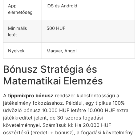
App
iOS és Android
elérhetőség
Minimális
500 HUF
letét
Nyelvek
Magyar, Angol
Bónusz Stratégia és
Matematikai Elemzés
A
tippmixpro bónusz
rendszer kulcsfontosságú a
játékélmény fokozásához. Például, egy tipikus 100%
üdvözlő bónusz 10.000 HUF letétre 10.000 HUF extra
játékkreditet jelent, de 30-szoros fogadási
követelménnyel. Számítsuk ki: Ha 20.000 HUF
összértékű (eredeti + bónusz), a fogadási követelmény