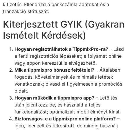
kifizetés: Ellenőrizd a bankszámla adatokat és a
tranzakció státuszát.
Kiterjesztett GYIK (Gyakran
Ismételt Kérdések)
Hogyan regisztrálhatok a TippmixPro-ra?
– Lásd
a fenti regisztrációs lépéseket; a folyamat online
vagy appon keresztül is elvégezhető.
Mik a tippmixpro bónusz feltételei?
– Általában
fogadási követelmények és minimális letétek
vonatkoznak; olvasd el figyelmesen a promóciós
oldalt.
Hogyan működik a tippmixpro app?
– Letöltés
után jelentkezz be, és használd a teljes
funkcionalitást; optimalizált mobil élményt kínál.
Biztonságos-e a tippmixpro online platform?
–
Igen, licencelt és titkosított, de mindig használj