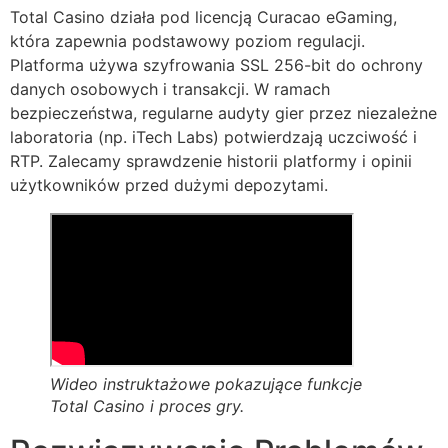
Total Casino działa pod licencją Curacao eGaming,
która zapewnia podstawowy poziom regulacji.
Platforma używa szyfrowania SSL 256-bit do ochrony
danych osobowych i transakcji. W ramach
bezpieczeństwa, regularne audyty gier przez niezależne
laboratoria (np. iTech Labs) potwierdzają uczciwość i
RTP. Zalecamy sprawdzenie historii platformy i opinii
użytkowników przed dużymi depozytami.
Wideo instruktażowe pokazujące funkcje
Total Casino i proces gry.