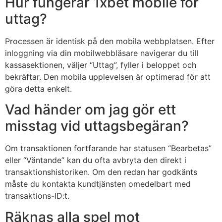
Hur fungerar 1xbet mobile för
uttag?
Processen är identisk på den mobila webbplatsen. Efter
inloggning via din mobilwebbläsare navigerar du till
kassasektionen, väljer “Uttag”, fyller i beloppet och
bekräftar. Den mobila upplevelsen är optimerad för att
göra detta enkelt.
Vad händer om jag gör ett
misstag vid uttagsbegäran?
Om transaktionen fortfarande har statusen “Bearbetas”
eller “Väntande” kan du ofta avbryta den direkt i
transaktionshistoriken. Om den redan har godkänts
måste du kontakta kundtjänsten omedelbart med
transaktions-ID:t.
Räknas alla spel mot