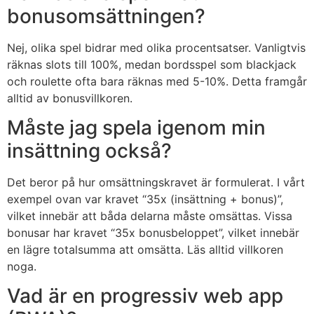
bonusomsättningen?
Nej, olika spel bidrar med olika procentsatser. Vanligtvis
räknas slots till 100%, medan bordsspel som blackjack
och roulette ofta bara räknas med 5-10%. Detta framgår
alltid av bonusvillkoren.
Måste jag spela igenom min
insättning också?
Det beror på hur omsättningskravet är formulerat. I vårt
exempel ovan var kravet “35x (insättning + bonus)”,
vilket innebär att båda delarna måste omsättas. Vissa
bonusar har kravet “35x bonusbeloppet”, vilket innebär
en lägre totalsumma att omsätta. Läs alltid villkoren
noga.
Vad är en progressiv web app