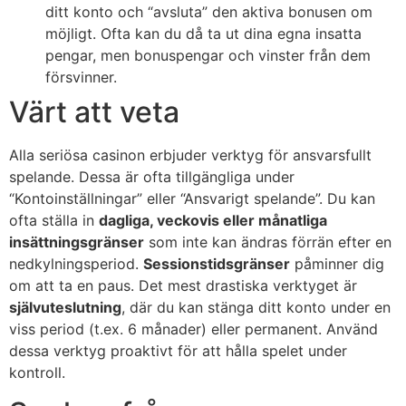
ditt konto och “avsluta” den aktiva bonusen om
möjligt. Ofta kan du då ta ut dina egna insatta
pengar, men bonuspengar och vinster från dem
försvinner.
Värt att veta
Alla seriösa casinon erbjuder verktyg för ansvarsfullt
spelande. Dessa är ofta tillgängliga under
“Kontoinställningar” eller “Ansvarigt spelande”. Du kan
ofta ställa in
dagliga, veckovis eller månatliga
insättningsgränser
som inte kan ändras förrän efter en
nedkylningsperiod.
Sessionstidsgränser
påminner dig
om att ta en paus. Det mest drastiska verktyget är
självuteslutning
, där du kan stänga ditt konto under en
viss period (t.ex. 6 månader) eller permanent. Använd
dessa verktyg proaktivt för att hålla spelet under
kontroll.