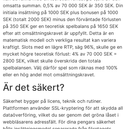
omsatta summan. 0,5% av 70 000 SEK är 350 SEK. Din
initiala insättning på 1000 SEK plus bonusen på 1000
SEK (totalt 2000 SEK) minus den förväntade förlusten
på 350 SEK ger en teoretisk spelbalans på 1650 SEK
efter att omsättningskravet är uppfyllt. Detta är en
matematisk modell och verkliga resultat kan variera
kraftigt. Slots med en lägre RTP, säg 96%, skulle ge en
mycket högre teoretisk förlust: 4% av 70 000 SEK =
2800 SEK, vilket skulle överskrida den totala
spelbalansen. Välj därför spel som räknas med 100%
eller en hög andel mot omsättningskravet.
Är det säkert?
Säkerhet bygger på licens, teknik och rutiner.
Plattformen använder SSL-kryptering för att skydda all
dataöverföring, vilket du ser genom det gröna låset i
webbläsarens adressfält. För dina pengars säkerhet
hålls insättningsmedel separerade från företagets