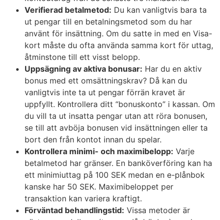
Verifierad betalmetod:
Du kan vanligtvis bara ta
ut pengar till en betalningsmetod som du har
använt för insättning. Om du satte in med en Visa-
kort måste du ofta använda samma kort för uttag,
åtminstone till ett visst belopp.
Uppsägning av aktiva bonusar:
Har du en aktiv
bonus med ett omsättningskrav? Då kan du
vanligtvis inte ta ut pengar förrän kravet är
uppfyllt. Kontrollera ditt “bonuskonto” i kassan. Om
du vill ta ut insatta pengar utan att röra bonusen,
se till att avböja bonusen vid insättningen eller ta
bort den från kontot innan du spelar.
Kontrollera minimi- och maximibelopp:
Varje
betalmetod har gränser. En banköverföring kan ha
ett minimiuttag på 100 SEK medan en e-plånbok
kanske har 50 SEK. Maximibeloppet per
transaktion kan variera kraftigt.
Förväntad behandlingstid:
Vissa metoder är