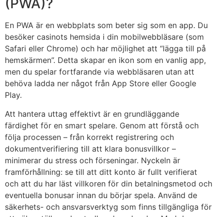
(PWA)?
En PWA är en webbplats som beter sig som en app. Du
besöker casinots hemsida i din mobilwebbläsare (som
Safari eller Chrome) och har möjlighet att “lägga till på
hemskärmen”. Detta skapar en ikon som en vanlig app,
men du spelar fortfarande via webbläsaren utan att
behöva ladda ner något från App Store eller Google
Play.
Att hantera uttag effektivt är en grundläggande
färdighet för en smart spelare. Genom att förstå och
följa processen – från korrekt registrering och
dokumentverifiering till att klara bonusvillkor –
minimerar du stress och förseningar. Nyckeln är
framförhållning: se till att ditt konto är fullt verifierat
och att du har läst villkoren för din betalningsmetod och
eventuella bonusar innan du börjar spela. Använd de
säkerhets- och ansvarsverktyg som finns tillgängliga för