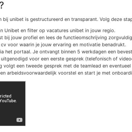
?
n bij unibet is gestructureerd en transparant. Volg deze sta
 Unibet en filter op vacatures unibet in jouw regio.
t bij jouw profiel en lees de functieomschrijving zorgvuldig
 cv voor waarin je jouw ervaring en motivatie benadrukt.
n via het portaal. Je ontvangt binnen 5 werkdagen een bevest
 uitgenodigd voor een eerste gesprek (telefonisch of videoc
ng volgt een tweede gesprek met de teamlead en eventueel
een arbeidsvoorwaardelijk voorstel en start je met onboardi