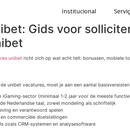
Institucional
Servi
bet: Gids voor sollicite
nibet
res unibet
richt zich op wat echt telt: bonussen, mobiele to
n de unibet vacatures, moet je aan een aantal basisvereisten
e iGaming-sector (minimaal 1-2 jaar voor de meeste functie
e Nederlandse taal, zowel mondeling als schriftelijk
eving en verantwoord spelen
e en commerciële doelstellingen
ools zoals CRM-systemen en analysesoftware