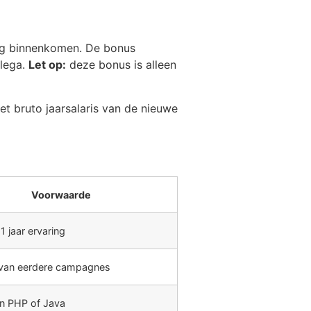
ing binnenkomen. De bonus
llega.
Let op:
deze bonus is alleen
et bruto jaarsalaris van de nieuwe
Voorwaarde
1 jaar ervaring
o van eerdere campagnes
an PHP of Java