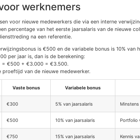
voor werknemers
ssen voor nieuwe medewerkers die via een interne verwijz
een percentage van het eerste jaarsalaris van de nieuwe co
iensttreding na een referentie.
rwijzingsbonus is €500 en de variabele bonus is 10% van h
00 per jaar is, dan is de berekening:
 = €500 + €3.000 = €3.500.
e proeftijd van de nieuwe medewerker.
Vaste bonus
Variabele bonus
€300
5% van jaarsalaris
Minstens 
€500
10% van jaarsalaris
Portfoli
€750
15% van jaarsalaris
Kennis v