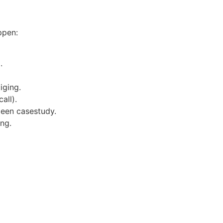
ppen:
.
iging.
all).
 een casestudy.
ng.