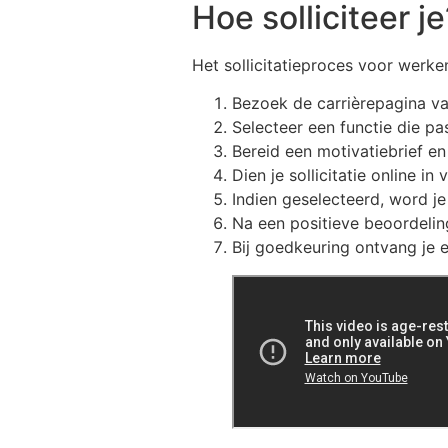
Hoe solliciteer je
Het sollicitatieproces voor werke
Bezoek de carrièrepagina van
Selecteer een functie die pas
Bereid een motivatiebrief en
Dien je sollicitatie online i
Indien geselecteerd, word je
Na een positieve beoordeli
Bij goedkeuring ontvang je 