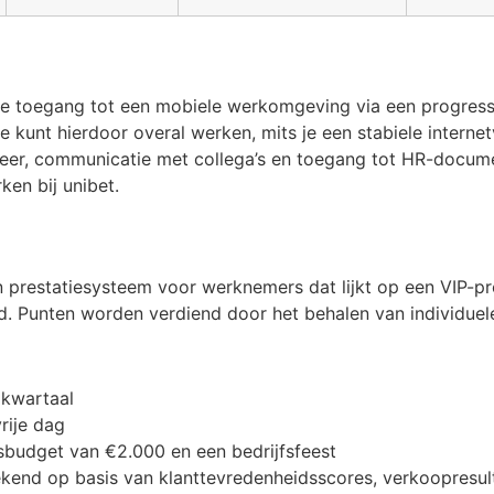
je toegang tot een mobiele werkomgeving via een progress
Je kunt hierdoor overal werken, mits je een stabiele intern
eheer, communicatie met collega’s en toegang tot HR-docume
ken bij unibet.
 en prestatiesysteem voor werknemers dat lijkt op een VIP-
ud. Punten worden verdiend door het behalen van individuel
 kwartaal
rije dag
sbudget van €2.000 en een bedrijfsfeest
end op basis van klanttevredenheidsscores, verkoopresult