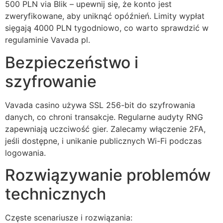
500 PLN via Blik – upewnij się, że konto jest
zweryfikowane, aby uniknąć opóźnień. Limity wypłat
sięgają 4000 PLN tygodniowo, co warto sprawdzić w
regulaminie Vavada pl.
Bezpieczeństwo i
szyfrowanie
Vavada casino używa SSL 256-bit do szyfrowania
danych, co chroni transakcje. Regularne audyty RNG
zapewniają uczciwość gier. Zalecamy włączenie 2FA,
jeśli dostępne, i unikanie publicznych Wi-Fi podczas
logowania.
Rozwiązywanie problemów
technicznych
Częste scenariusze i rozwiązania: