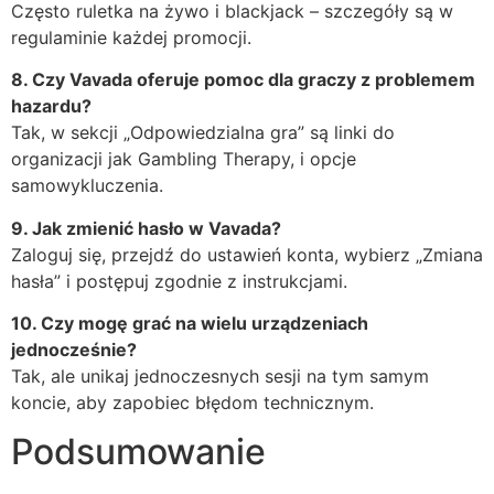
Często ruletka na żywo i blackjack – szczegóły są w
regulaminie każdej promocji.
8. Czy Vavada oferuje pomoc dla graczy z problemem
hazardu?
Tak, w sekcji „Odpowiedzialna gra” są linki do
organizacji jak Gambling Therapy, i opcje
samowykluczenia.
9. Jak zmienić hasło w Vavada?
Zaloguj się, przejdź do ustawień konta, wybierz „Zmiana
hasła” i postępuj zgodnie z instrukcjami.
10. Czy mogę grać na wielu urządzeniach
jednocześnie?
Tak, ale unikaj jednoczesnych sesji na tym samym
koncie, aby zapobiec błędom technicznym.
Podsumowanie