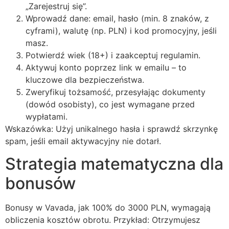
„Zarejestruj się”.
Wprowadź dane: email, hasło (min. 8 znaków, z
cyframi), walutę (np. PLN) i kod promocyjny, jeśli
masz.
Potwierdź wiek (18+) i zaakceptuj regulamin.
Aktywuj konto poprzez link w emailu – to
kluczowe dla bezpieczeństwa.
Zweryfikuj tożsamość, przesyłając dokumenty
(dowód osobisty), co jest wymagane przed
wypłatami.
Wskazówka: Użyj unikalnego hasła i sprawdź skrzynkę
spam, jeśli email aktywacyjny nie dotarł.
Strategia matematyczna dla
bonusów
Bonusy w Vavada, jak 100% do 3000 PLN, wymagają
obliczenia kosztów obrotu. Przykład: Otrzymujesz