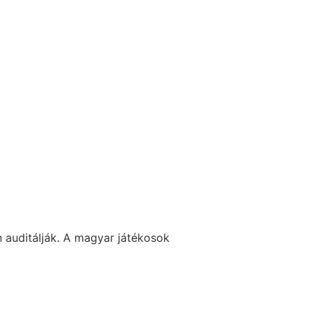
n auditálják. A magyar játékosok