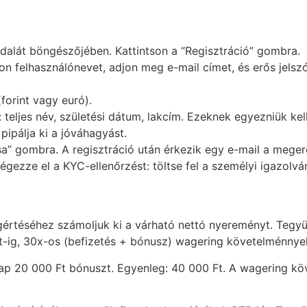
alát böngészőjében. Kattintson a “Regisztráció” gombra.
on felhasználónevet, adjon meg e-mail címet, és erős jelszót
forint vagy euró).
teljes név, születési dátum, lakcím. Ezeknek egyezniük kel
pipálja ki a jóváhagyást.
sa” gombra. A regisztráció után érkezik egy e-mail a megerős
égezze el a KYC-ellenőrzést: töltse fel a személyi igazolvá
értéséhez számoljuk ki a várható nettó nyereményt. Tegyü
Ft-ig, 30x-os (befizetés + bónusz) wagering követelménnyel
kap 20 000 Ft bónuszt. Egyenleg: 40 000 Ft. A wagering k