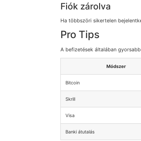
Fiók zárolva
Ha többszöri sikertelen bejelentke
Pro Tips
A befizetések általában gyorsabba
Módszer
Bitcoin
Skrill
Visa
Banki átutalás