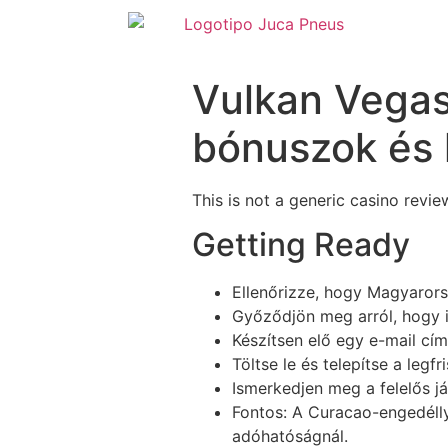
Vulkan Vegas
bónuszok és 
This is not a generic casino revie
Getting Ready
Ellenőrizze, hogy Magyarors
Győződjön meg arról, hogy i
Készítsen elő egy e-mail cí
Töltse le és telepítse a legf
Ismerkedjen meg a felelős ját
Fontos: A Curacao-engedélly
adóhatóságnál.