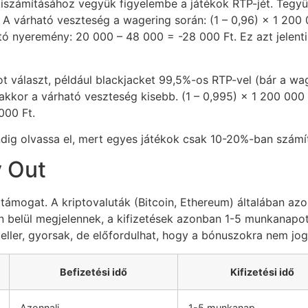
iszámításához vegyük figyelembe a játékok RTP-jét. Teg
. A várható veszteség a wagering során: (1 – 0,96) × 1 200
tó nyeremény: 20 000 – 48 000 = -28 000 Ft. Ez azt jelent
t választ, például blackjacket 99,5%-os RTP-vel (bár a wa
akkor a várható veszteség kisebb. (1 – 0,995) × 1 200 000
000 Ft.
ndig olvassa el, mert egyes játékok csak 10-20%-ban szám
 Out
támogat. A kriptovaluták (Bitcoin, Ethereum) általában azo
 belül megjelennek, a kifizetések azonban 1-5 munkanapot
teller, gyorsak, de előfordulhat, hogy a bónuszokra nem jog
Befizetési idő
Kifizetési idő
Azonnali
1-5 munkanap