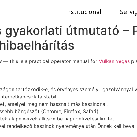
Institucional
Servi
 gyakorlati útmutató –
hibaelhárítás
w — this is a practical operator manual for
Vulkan vegas
pla
zágon tartózkodik-e, és érvényes személyi igazolvánnyal va
nternetkapcsolata stabil.
met, amelyet még nem használt más kaszinónál.
rissebb böngészőt (Chrome, Firefox, Safari).
ék alapelveivel: állítson be napi befizetési limitet.
el rendelkező kaszinók nyereménye után Önnek kell bevall