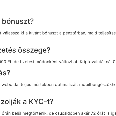
l bónuszt?
t válassza ki a kívánt bónuszt a pénztárban, majd teljesíts
izetés összege?
000 Ft, de fizetési módonként változhat. Kriptovalutáknál 
ás?
a weboldal teljes mértékben optimalizált mobilböngészőkhö
azolják a KYC-t?
 órán belül megtörténik, de csúcsidőben akár 72 órát is ig