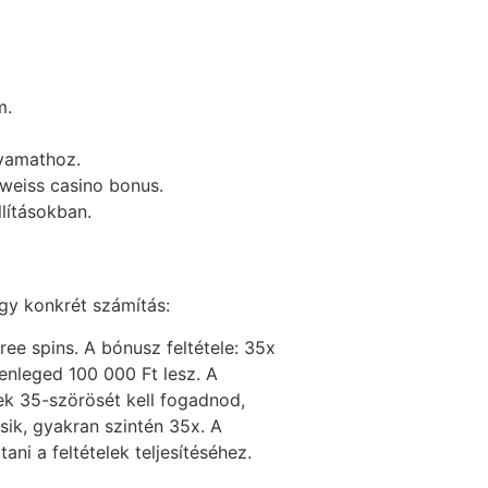
m.
lyamathoz.
 weiss casino bonus.
llításokban.
gy konkrét számítás:
ree spins. A bónusz feltétele: 35x
enleged 100 000 Ft lesz. A
ek 35-szörösét kell fogadnod,
sik, gyakran szintén 35x. A
ni a feltételek teljesítéséhez.