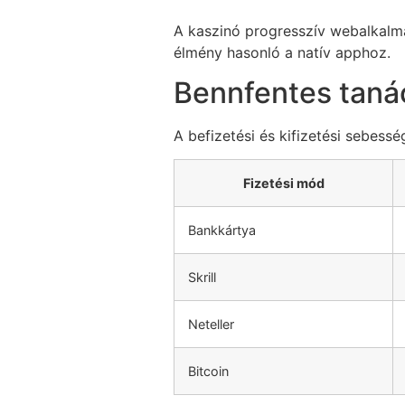
A kaszinó progresszív webalkalma
élmény hasonló a natív apphoz.
Bennfentes taná
A befizetési és kifizetési sebess
Fizetési mód
Bankkártya
Skrill
Neteller
Bitcoin