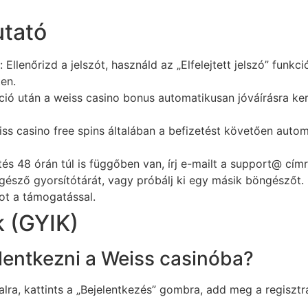
tató
 Ellenőrizd a jelszót, használd az „Elfelejtett jelszó” fun
ten.
áció után a weiss casino bonus automatikusan jóváírásra ker
iss casino free spins általában a befizetést követően autom
etés 48 órán túl is függőben van, írj e-mailt a support@ cím
ngésző gyorsítótárát, vagy próbálj ki egy másik böngészőt.
tot a támogatással.
k (GYIK)
entkezni a Weiss casinóba?
lra, kattints a „Bejelentkezés” gombra, add meg a regisztrá