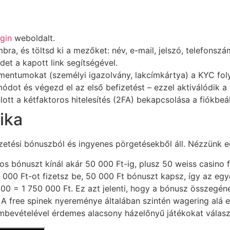
gin
weboldalt.
bra, és töltsd ki a mezőket: név, e-mail, jelszó, telefonszá
et a kapott link segítségével.
umentumokat (személyi igazolvány, lakcímkártya) a KYC fo
 módot és végezd el az első befizetést – ezzel aktiválódik a
ott a kétfaktoros hitelesítés (2FA) bekapcsolása a fiókbeá
ika
etési bónuszból és ingyenes pörgetésekből áll. Nézzünk e
s bónuszt kínál akár 50 000 Ft-ig, plusz 50 weiss casino f
000 Ft-ot fizetsz be, 50 000 Ft bónuszt kapsz, így az egy
000 = 1 750 000 Ft. Ez azt jelenti, hogy a bónusz összegén
 A free spinek nyereménye általában szintén wagering alá e
mbevételével érdemes alacsony házelőnyű játékokat választa