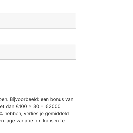
pen. Bijvoorbeeld: een bonus van
moet dan €100 x 30 = €3000
6% hebben, verlies je gemiddeld
n lage variatie om kansen te