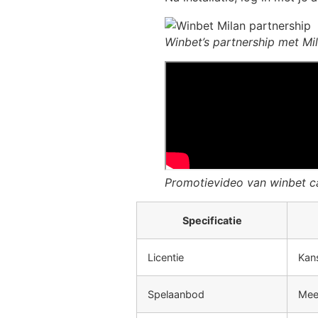
Winbet’s partnership met Mi
Promotievideo van winbet cas
Specificatie
Licentie
Kans
Spelaanbod
Meer