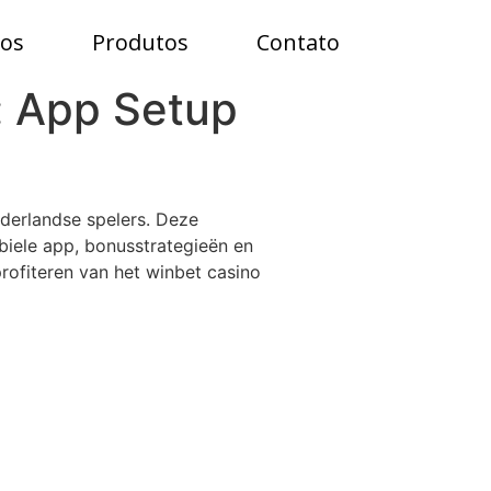
ços
Produtos
Contato
: App Setup
ederlandse spelers. Deze
obiele app, bonusstrategieën en
profiteren van het winbet casino