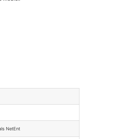
als NetEnt