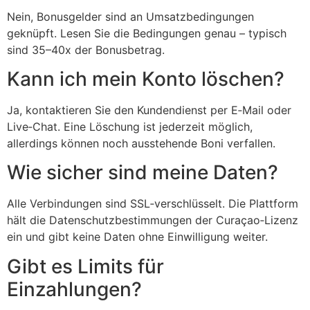
Nein, Bonusgelder sind an Umsatzbedingungen
geknüpft. Lesen Sie die Bedingungen genau – typisch
sind 35–40x der Bonusbetrag.
Kann ich mein Konto löschen?
Ja, kontaktieren Sie den Kundendienst per E‑Mail oder
Live‑Chat. Eine Löschung ist jederzeit möglich,
allerdings können noch ausstehende Boni verfallen.
Wie sicher sind meine Daten?
Alle Verbindungen sind SSL‑verschlüsselt. Die Plattform
hält die Datenschutzbestimmungen der Curaçao‑Lizenz
ein und gibt keine Daten ohne Einwilligung weiter.
Gibt es Limits für
Einzahlungen?