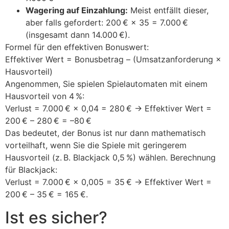
Wagering auf Einzahlung:
Meist entfällt dieser,
aber falls gefordert: 200 € × 35 = 7.000 €
(insgesamt dann 14.000 €).
Formel für den effektiven Bonuswert:
Effektiver Wert = Bonusbetrag – (Umsatzanforderung ×
Hausvorteil)
Angenommen, Sie spielen Spielautomaten mit einem
Hausvorteil von 4 %:
Verlust = 7.000 € × 0,04 = 280 € → Effektiver Wert =
200 € – 280 € = –80 €
Das bedeutet, der Bonus ist nur dann mathematisch
vorteilhaft, wenn Sie die Spiele mit geringerem
Hausvorteil (z. B. Blackjack 0,5 %) wählen. Berechnung
für Blackjack:
Verlust = 7.000 € × 0,005 = 35 € → Effektiver Wert =
200 € – 35 € = 165 €.
Ist es sicher?