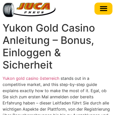
Yukon Gold Casino
Anleitung – Bonus,
Einloggen &
Sicherheit
Yukon gold casino österreich
stands out in a
competitive market, and this step-by-step guide
explains exactly how to make the most of it. Egal, ob
Sie sich zum ersten Mal anmelden oder bereits
Erfahrung haben – dieser Leitfaden führt Sie durch alle
wichtigen Aspekte der Plattform, von der Registrierung