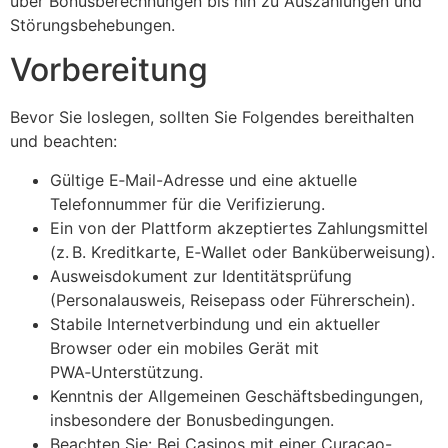
über Bonusberechnungen bis hin zu Auszahlungen und
Störungsbehebungen.
Vorbereitung
Bevor Sie loslegen, sollten Sie Folgendes bereithalten
und beachten:
Gültige E‑Mail-Adresse und eine aktuelle
Telefonnummer für die Verifizierung.
Ein von der Plattform akzeptiertes Zahlungsmittel
(z. B. Kreditkarte, E‑Wallet oder Banküberweisung).
Ausweisdokument zur Identitätsprüfung
(Personalausweis, Reisepass oder Führerschein).
Stabile Internetverbindung und ein aktueller
Browser oder ein mobiles Gerät mit
PWA‑Unterstützung.
Kenntnis der Allgemeinen Geschäftsbedingungen,
insbesondere der Bonusbedingungen.
Beachten Sie: Bei Casinos mit einer Curaçao-