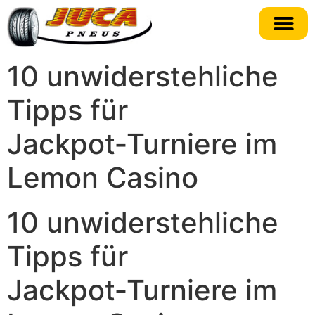
10 unwiderstehliche
Tipps für
Jackpot‑Turniere im
Lemon Casino
10 unwiderstehliche
Tipps für
Jackpot‑Turniere im