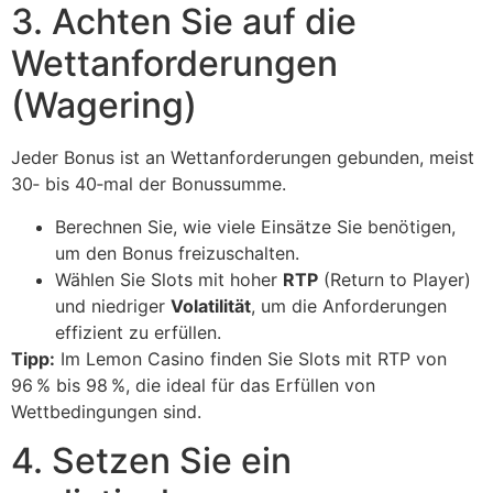
3. Achten Sie auf die
Wettanforderungen
(Wagering)
Jeder Bonus ist an Wettanforderungen gebunden, meist
30‑ bis 40‑mal der Bonus­summe.
Berechnen Sie, wie viele Einsätze Sie benötigen,
um den Bonus freizuschalten.
Wählen Sie Slots mit hoher
RTP
(Return to Player)
und niedriger
Volatilität
, um die Anforderungen
effizient zu erfüllen.
Tipp:
Im Lemon Casino finden Sie Slots mit RTP von
96 % bis 98 %, die ideal für das Erfüllen von
Wettbedingungen sind.
4. Setzen Sie ein