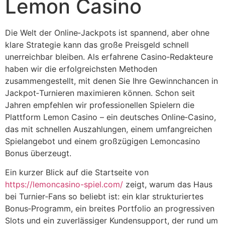
Lemon Casino
Die Welt der Online‑Jackpots ist spannend, aber ohne
klare Strategie kann das große Preisgeld schnell
unerreichbar bleiben. Als erfahrene Casino‑Redakteure
haben wir die erfolgreichsten Methoden
zusammengestellt, mit denen Sie Ihre Gewinnchancen in
Jackpot‑Turnieren maximieren können. Schon seit
Jahren empfehlen wir professionellen Spielern die
Plattform Lemon Casino – ein deutsches Online‑Casino,
das mit schnellen Auszahlungen, einem umfangreichen
Spielangebot und einem großzügigen Lemoncasino
Bonus überzeugt.
Ein kurzer Blick auf die Startseite von
https://lemoncasino-spiel.com/
zeigt, warum das Haus
bei Turnier‑Fans so beliebt ist: ein klar strukturiertes
Bonus‑Programm, ein breites Portfolio an progressiven
Slots und ein zuverlässiger Kundensupport, der rund um