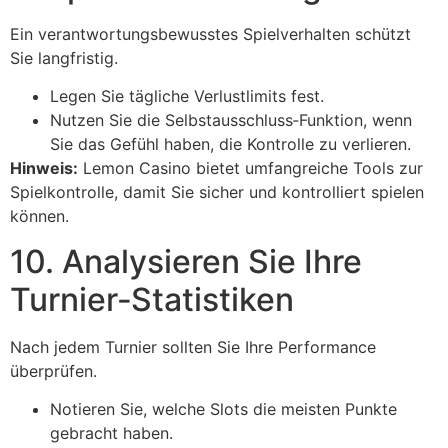
Ein verantwortungsbewusstes Spielverhalten schützt
Sie langfristig.
Legen Sie tägliche Verlustlimits fest.
Nutzen Sie die Selbstausschluss‑Funktion, wenn
Sie das Gefühl haben, die Kontrolle zu verlieren.
Hinweis:
Lemon Casino bietet umfangreiche Tools zur
Spielkontrolle, damit Sie sicher und kontrolliert spielen
können.
10. Analysieren Sie Ihre
Turnier‑Statistiken
Nach jedem Turnier sollten Sie Ihre Performance
überprüfen.
Notieren Sie, welche Slots die meisten Punkte
gebracht haben.