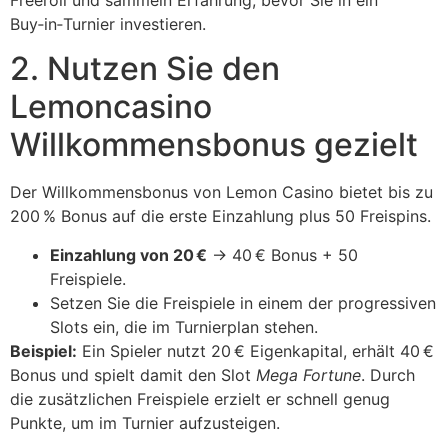
Buy‑in‑Turnier investieren.
2. Nutzen Sie den
Lemoncasino
Willkommensbonus gezielt
Der Willkommensbonus von Lemon Casino bietet bis zu
200 % Bonus auf die erste Einzahlung plus 50 Freispins.
Einzahlung von 20 €
→ 40 € Bonus + 50
Freispiele.
Setzen Sie die Freispiele in einem der progressiven
Slots ein, die im Turnierplan stehen.
Beispiel:
Ein Spieler nutzt 20 € Eigenkapital, erhält 40 €
Bonus und spielt damit den Slot
Mega Fortune
. Durch
die zusätzlichen Freispiele erzielt er schnell genug
Punkte, um im Turnier aufzusteigen.