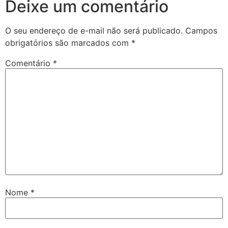
Deixe um comentário
O seu endereço de e-mail não será publicado.
Campos
obrigatórios são marcados com
*
Comentário
*
Nome
*