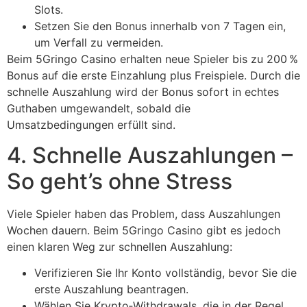
Slots.
Setzen Sie den Bonus innerhalb von 7 Tagen ein,
um Verfall zu vermeiden.
Beim 5Gringo Casino erhalten neue Spieler bis zu 200 %
Bonus auf die erste Einzahlung plus Freispiele. Durch die
schnelle Auszahlung wird der Bonus sofort in echtes
Guthaben umgewandelt, sobald die
Umsatzbedingungen erfüllt sind.
4. Schnelle Auszahlungen –
So geht’s ohne Stress
Viele Spieler haben das Problem, dass Auszahlungen
Wochen dauern. Beim 5Gringo Casino gibt es jedoch
einen klaren Weg zur schnellen Auszahlung:
Verifizieren Sie Ihr Konto vollständig, bevor Sie die
erste Auszahlung beantragen.
Wählen Sie Krypto‑Withdrawals, die in der Regel