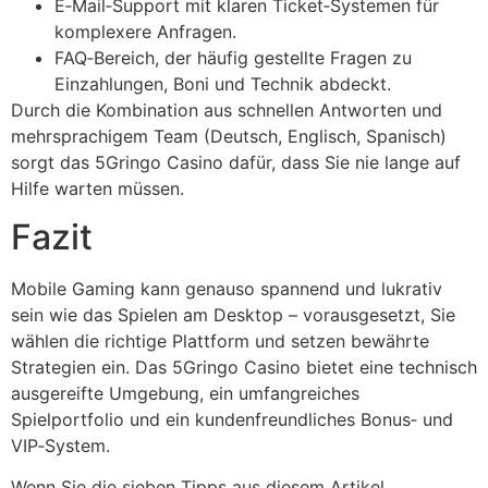
E‑Mail‑Support mit klaren Ticket‑Systemen für
komplexere Anfragen.
FAQ‑Bereich, der häufig gestellte Fragen zu
Einzahlungen, Boni und Technik abdeckt.
Durch die Kombination aus schnellen Antworten und
mehrsprachigem Team (Deutsch, Englisch, Spanisch)
sorgt das 5Gringo Casino dafür, dass Sie nie lange auf
Hilfe warten müssen.
Fazit
Mobile Gaming kann genauso spannend und lukrativ
sein wie das Spielen am Desktop – vorausgesetzt, Sie
wählen die richtige Plattform und setzen bewährte
Strategien ein. Das 5Gringo Casino bietet eine technisch
ausgereifte Umgebung, ein umfangreiches
Spielportfolio und ein kundenfreundliches Bonus‑ und
VIP‑System.
Wenn Sie die sieben Tipps aus diesem Artikel